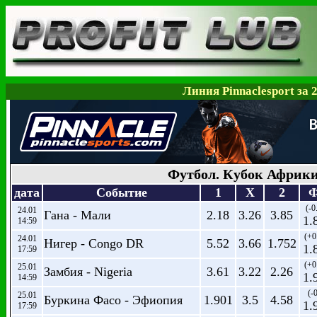
Линия Pinnaclesport за 
Футбол. Кубок Африк
дата
Событие
1
X
2
Ф
(-0
24.01
Гана - Мали
2.18
3.26
3.85
1.
14:59
(+0
24.01
Нигер - Congo DR
5.52
3.66
1.752
1.
17:59
(+0
25.01
Замбия - Nigeria
3.61
3.22
2.26
1.
14:59
(-0
25.01
Буркина Фасо - Эфиопия
1.901
3.5
4.58
1.
17:59