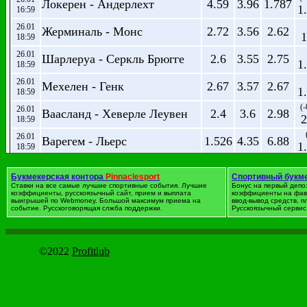
Локерен - Андерлехт
4.59
3.96
1.787
1
16:59
26.01
Жерминаль - Монс
2.72
3.56
2.62
1
18:59
26.01
Шарлеруа - Серкль Брюгге
2.6
3.55
2.75
1
18:59
26.01
Мехелен - Генк
2.67
3.57
2.67
1
18:59
(-
26.01
Ваасланд - Хеверле Леувен
2.4
3.6
2.98
2
18:59
26.01
Варегем - Льерс
1.526
4.35
6.88
1
18:59
(-
27.01
Брюгге - Гент
1.813
3.9
4.5
2
13:29
Букмекерская контора
Pinnaclesport
Спортивный букм
Ставки на все самые лучшие спортивные события. Лучшие
Бонус на первый депо
25.01
коэффициенты, русскоязычный сайт, прием и выплата
Стандард - Кортрейк
1.515
коэффициенты на фав
4.41
7
1
выигрышей по Webmoney. Большой максимум приема на
19:29
ввод-вывод средств, 
событие. Русскоговорящая слжба поддержки.
Русскоязычный сервис 
Футбол. Германия. Бундес
©2022
Profitlub
дата
Событие
1
X
2
(
26.01
Аугсбург - Шальке 04
3.89
3.63
2.05
1
14:30
(
26.01
Боруссия М - Фортуна Д
1.735
3.81
5.51