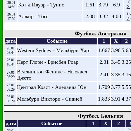
(-
26.01
Кот д Ивуар - Тунис
1.61
3.79
6.9
2.
14:59
(-0
26.01
Алжир - Того
2.08
3.32
4.03
2.
17:59
Футбол. Австралия
дата
Событие
1
X
2
26.01
Western Sydney - Мельбурн Харт
1.667
3.96
5.63
08:44
26.01
Перт Глори - Брисбен Роар
2.31
3.45
3.25
10:44
Веллингтон Феникс - Ньюкасл
27.01
2.41
3.35
3.16
03:29
Джетс
25.01
Централ Коаст - Аделаида Юн
1.709
3.77
5.55
08:29
26.01
Мельбурн Виктори - Сидней
1.833
3.91
4.37
06:29
Футбол. Бельгия
дата
Событие
1
X
2
(+
26.01