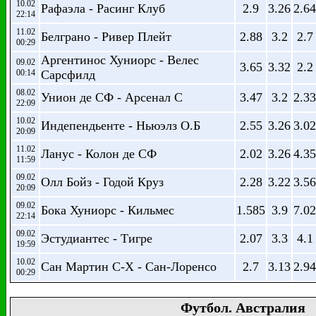
10.02
Рафаэла - Расинг Клуб
2.9
3.26
2.64
22:14
11.02
Белграно - Ривер Плейт
2.88
3.2
2.7
00:29
Аргентинос Хуниорс - Велес
09.02
3.65
3.32
2.2
00:14
Сарсфилд
08.02
Унион де СФ - Арсенал С
3.47
3.2
2.33
22:09
10.02
Индепендьенте - Ньюэлз О.Б
2.55
3.26
3.02
20:09
11.02
Ланус - Колон де СФ
2.02
3.26
4.35
11:59
09.02
Олл Бойз - Годой Круз
2.28
3.22
3.56
20:09
09.02
Бока Хуниорс - Кильмес
1.585
3.9
7.02
22:14
09.02
Эстудиантес - Тигре
2.07
3.3
4.1
19:59
10.02
Сан Мартин С-Х - Сан-Лоренсо
2.7
3.13
2.94
00:29
Футбол. Австралия