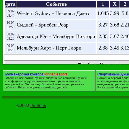
дата
Событие
1
X
2
09.02
Western Sydney - Ньюкасл Джетс
1.645
3.99
5.8
08:44
10.02
Сидней - Брисбен Роар
3.27
3.68
2.2
05:59
08.02
Аделаида Юн - Мельбурн Виктори
2.85
3.67
2.4
08:29
09.02
Мельбурн Харт - Перт Глори
2.38
3.45
3.1
06:29
Футбол. Бельгия
дата
Событие
1
X
2
Букмекерская контора
Pinnaclesport
Спортивный букм
Ставки на все самые лучшие спортивные события. Лучшие
Бонус на первый депо
(+
09.02
Жерминаль - Генк
3.68
3.71
2.05
коэффициенты, русскоязычный сайт, прием и выплата
коэффициенты на фав
1.
16:59
выигрышей по Webmoney. Большой максимум приема на
ввод-вывод средств, 
событие. Русскоговорящая слжба поддержки.
Русскоязычный сервис 
(-0
09.02
Шарлеруа - Льерс
2.29
3.47
3.28
1
18:59
(-1
09.02
Брюгге - Хеверле Леувен
1.412
5.08
8.01
©2022
Profitlub
1.
18:59
(
09.02
Кортрейк - Гент
2.66
3.42
2.75
1.
18:59
(-0
09.02
Локерен - Варегем
2.31
3.55
3.17