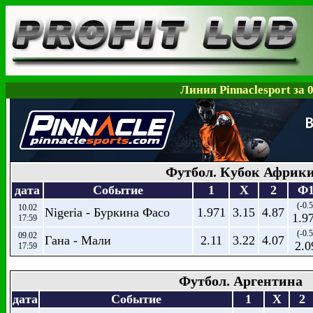
Линия Pinnaclesport за 
Футбол. Кубок Африк
дата
Событие
1
X
2
Ф
(-0.5
10.02
Nigeria - Буркина Фасо
1.971
3.15
4.87
1.9
17:59
(-0.5
09.02
Гана - Мали
2.11
3.22
4.07
2.0
17:59
Футбол. Аргентина
дата
Событие
1
X
2