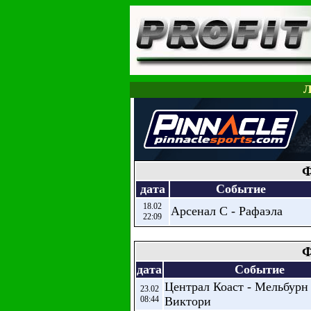
Л
Ф
дата
Событие
18.02
Арсенал С - Рафаэла
22:09
Ф
дата
Событие
Централ Коаст - Мельбурн
23.02
08:44
Виктори