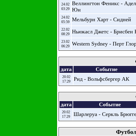
Веллингтон Феникс - Адел
24.02
03:29
Юн
24.02
Мельбурн Харт - Сидней
05:59
22.02
Ньюкасл Джетс - Брисбен 
08:29
23.02
Western Sydney - Перт Гло
06:29
дата
Событие
20.02
Рид - Вольфсбергер АК
17:29
дата
Событие
20.02
Шарлеруа - Серкль Брюгг
17:29
Футбол