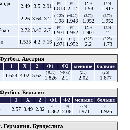
аида
(0)
(0)
(2.5)
(2.5)
2.49
3.5
2.91
1.813
2.12
1.98
1.917
(-0.25)
(+0.25)
(2.75)
(2.75)
2.26
3.64
3.2
1.98
1.943
1.952
1.952
(0)
(0)
(2.5)
(2.5)
Роар
2.72
3.43
2.7
1.971
1.952
1.901
2
(-1)
(+1)
(2.25)
(2.25)
ри
1.535
4.2
7.16
1.971
1.952
2.2
1.73
Футбол. Австрия
1
X
2
Ф1
Ф2
меньше
больше
(-0.75)
(+0.75)
(2.5)
(2.5)
1.658
4.02
5.62
1.826
2.1
2.02
1.877
Футбол. Бельгия
1
X
2
Ф1
Ф2
меньше
больше
(0)
(0)
(2.5)
(2.5)
е
2.57
3.49
2.82
1.862
2.06
1.971
1.926
. Германия. Бундеслига