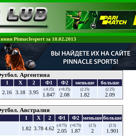
иния Pinnaclesport за 18.02.2013
утбол. Аргентина
1
X
2
Ф1
Ф2
меньше
больше
(-0.25)
(+0.25)
(2.25)
(2.25)
2.16
3.18
3.95
1.847
2.08
1.82
2.09
утбол. Австралия
1
X
2
Ф1
Ф2
меньше
больше
(-0.75)
(+0.75)
(2.5)
(2.5)
1.82
3.78
4.62
2.05
1.87
2
1.901