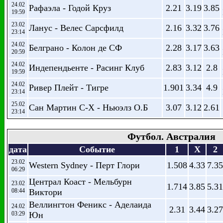
24.02
Рафаэла - Годой Круз
2.21
3.19
3.85
19:59
23.02
Ланус - Велес Сарсфилд
2.16
3.32
3.76
23:14
24.02
Белграно - Колон де СФ
2.28
3.17
3.63
20:59
24.02
Индепендьенте - Расинг Клуб
2.83
3.12
2.8
19:59
24.02
Ривер Плейт - Тигре
1.901
3.34
4.9
23:14
25.02
Сан Мартин С-Х - Ньюэлз О.Б
3.07
3.12
2.61
23:14
Футбол. Австралия
дата
Событие
1
X
2
23.02
Western Sydney - Перт Глори
1.508
4.33
7.35
06:29
Централ Коаст - Мельбурн
23.02
1.714
3.85
5.31
08:44
Виктори
Веллингтон Феникс - Аделаида
24.02
2.31
3.44
3.27
03:29
Юн