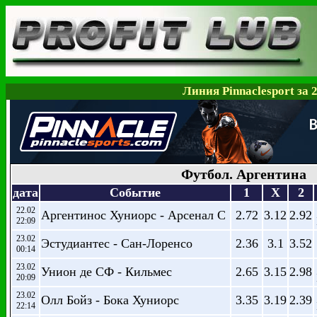
Линия Pinnaclesport за 
Футбол. Аргентина
дата
Событие
1
X
2
22.02
Аргентинос Хуниорс - Арсенал С
2.72
3.12
2.92
22:09
23.02
Эстудиантес - Сан-Лоренсо
2.36
3.1
3.52
00:14
23.02
Унион де СФ - Кильмес
2.65
3.15
2.98
20:09
23.02
Олл Бойз - Бока Хуниорс
3.35
3.19
2.39
22:14