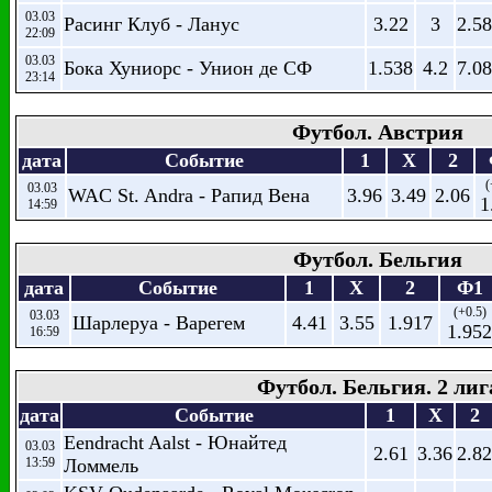
03.03
Расинг Клуб - Ланус
3.22
3
2.58
22:09
03.03
Бока Хуниорс - Унион де СФ
1.538
4.2
7.08
23:14
Футбол. Австрия
дата
Событие
1
X
2
(
03.03
WAC St. Andra - Рапид Вена
3.96
3.49
2.06
1
14:59
Футбол. Бельгия
дата
Событие
1
X
2
Ф1
(+0.5)
03.03
Шарлеруа - Варегем
4.41
3.55
1.917
1.952
16:59
Футбол. Бельгия. 2 лиг
дата
Событие
1
X
2
Eendracht Aalst - Юнайтед
03.03
2.61
3.36
2.82
13:59
Ломмель