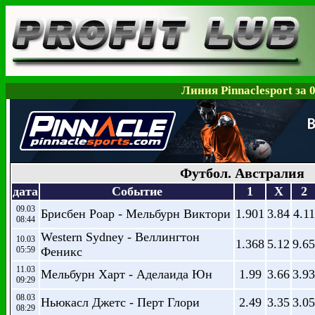
Линия Pinnaclesport за 
Футбол. Австралия
дата
Событие
1
X
2
09.03
Брисбен Роар - Мельбурн Виктори
1.901
3.84
4.11
08:44
Western Sydney - Веллингтон
10.03
1.368
5.12
9.65
05:59
Феникс
11.03
Мельбурн Харт - Аделаида Юн
1.99
3.66
3.93
09:29
08.03
Ньюкасл Джетс - Перт Глори
2.49
3.35
3.05
08:29