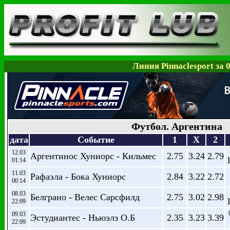
Линия Pinnaclesport за 
Футбол. Аргентина
дата
Событие
1
X
2
12.03
Аргентинос Хуниорс - Кильмес
2.75
3.24
2.79
01:14
11.03
Рафаэла - Бока Хуниорс
2.84
3.22
2.72
00:14
08.03
Белграно - Велес Сарсфилд
2.75
3.02
2.98
22:09
09.03
Эстудиантес - Ньюэлз О.Б
2.35
3.23
3.39
22:09