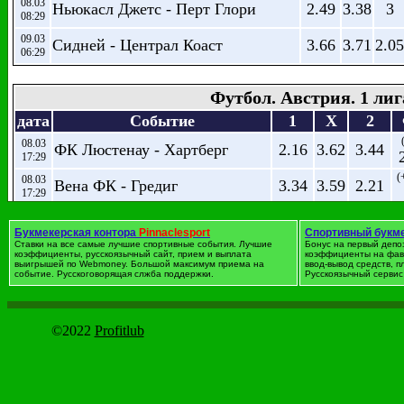
08.03
Ньюкасл Джетс - Перт Глори
2.49
3.38
3
08:29
09.03
Сидней - Централ Коаст
3.66
3.71
2.05
06:29
Футбол. Австрия. 1 лиг
дата
Событие
1
X
2
08.03
ФК Люстенау - Хартберг
2.16
3.62
3.44
17:29
(
08.03
Вена ФК - Гредиг
3.34
3.59
2.21
17:29
(
08.03
Kapfenberger SV - БВ Линц
1.699
3.97
5.27
1
17:29
Букмекерская контора
Pinnaclesport
Спортивный букм
Ставки на все самые лучшие спортивные события. Лучшие
Бонус на первый депо
(
08.03
коэффициенты, русскоязычный сайт, прием и выплата
Альтах - Ст. Полтен
1.68
коэффициенты на фав
4.23
5.04
1
выигрышей по Webmoney. Большой максимум приема на
17:29
ввод-вывод средств, 
событие. Русскоговорящая слжба поддержки.
Русскоязычный сервис 
(
08.03
SV Horn - Аустриа Люстенау
4.1
3.84
1.901
1
19:29
©2022
Profitlub
Футбол. Австрия
дата
Событие
1
X
2
09.03
Нойштад - Аустрия
6.31
4.22
1.575