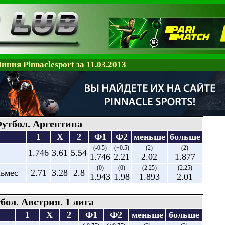
иния Pinnaclesport за 11.03.2013
утбол. Аргентина
1
X
2
Ф1
Ф2
меньше
больше
(-0.5)
(+0.5)
(2)
(2)
1.746
3.61
5.54
1.746
2.21
2.02
1.877
(0)
(0)
(2.25)
(2.25)
льмес
2.71
3.28
2.8
1.943
1.98
1.893
2.01
бол. Австрия. 1 лига
1
X
2
Ф1
Ф2
меньше
больше