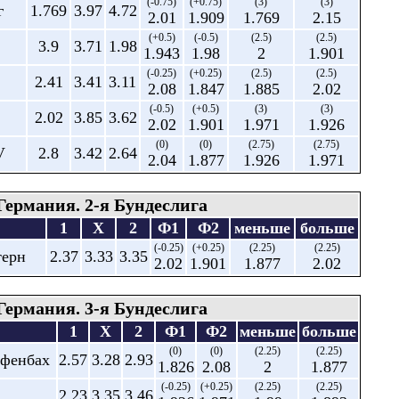
(-0.75)
(+0.75)
(3)
(3)
г
1.769
3.97
4.72
2.01
1.909
1.769
2.15
(+0.5)
(-0.5)
(2.5)
(2.5)
3.9
3.71
1.98
1.943
1.98
2
1.901
(-0.25)
(+0.25)
(2.5)
(2.5)
2.41
3.41
3.11
2.08
1.847
1.885
2.02
(-0.5)
(+0.5)
(3)
(3)
2.02
3.85
3.62
2.02
1.901
1.971
1.926
(0)
(0)
(2.75)
(2.75)
V
2.8
3.42
2.64
2.04
1.877
1.926
1.971
Германия. 2-я Бундеслига
1
X
2
Ф1
Ф2
меньше
больше
(-0.25)
(+0.25)
(2.25)
(2.25)
терн
2.37
3.33
3.35
2.02
1.901
1.877
2.02
Германия. 3-я Бундеслига
1
X
2
Ф1
Ф2
меньше
больше
(0)
(0)
(2.25)
(2.25)
ффенбах
2.57
3.28
2.93
1.826
2.08
2
1.877
(-0.25)
(+0.25)
(2.25)
(2.25)
2.23
3.35
3.46