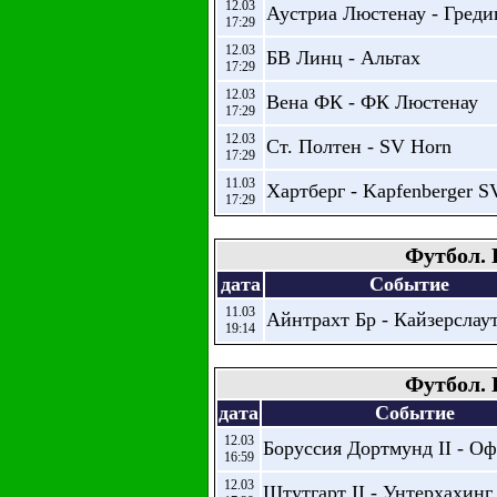
12.03
Аустриа Люстенау - Греди
17:29
12.03
БВ Линц - Альтах
17:29
12.03
Вена ФК - ФК Люстенау
17:29
12.03
Ст. Полтен - SV Horn
17:29
11.03
Хартберг - Kapfenberger S
17:29
Футбол. 
дата
Событие
11.03
Айнтрахт Бр - Кайзерслау
19:14
Футбол. 
дата
Событие
12.03
Боруссия Дортмунд II - О
16:59
12.03
Штутгарт II - Унтерхахинг