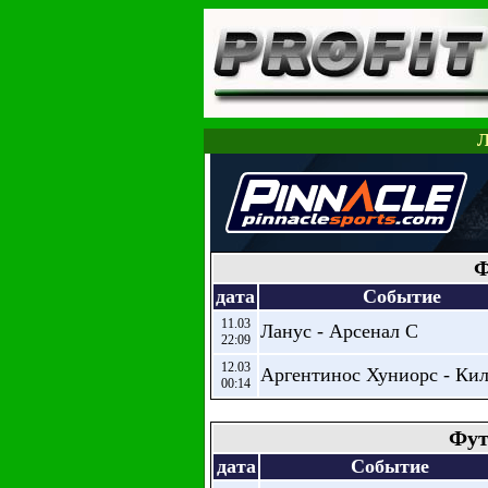
Л
Ф
дата
Событие
11.03
Ланус - Арсенал С
22:09
12.03
Аргентинос Хуниорс - Ки
00:14
Фут
дата
Событие