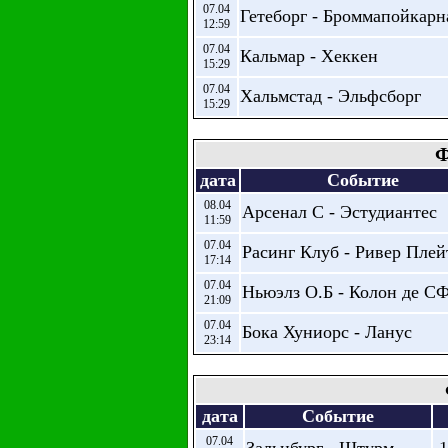
07.04
Гетеборг - Броммапойкарн
12:59
07.04
Кальмар - Хеккен
15:29
07.04
Хальмстад - Эльфсборг
15:29
Ф
дата
Событие
08.04
Арсенал С - Эстудиантес
11:59
07.04
Расинг Клуб - Ривер Плей
17:14
07.04
Ньюэлз О.Б - Колон де С
21:09
07.04
Бока Хуниорс - Ланус
23:14
дата
Событие
07.04