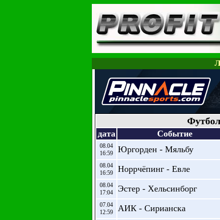
Л
Футбол
дата
Событие
08.04
Юргорден - Мяльбу
16:59
08.04
Норрчёпинг - Евле
16:59
08.04
Эстер - Хельсинборг
17:04
07.04
АИК - Сирианска
12:59