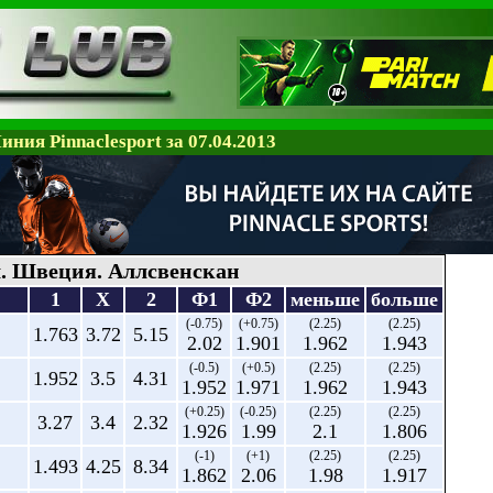
иния Pinnaclesport за 07.04.2013
. Швеция. Аллсвенскан
1
X
2
Ф1
Ф2
меньше
больше
(-0.75)
(+0.75)
(2.25)
(2.25)
1.763
3.72
5.15
2.02
1.901
1.962
1.943
(-0.5)
(+0.5)
(2.25)
(2.25)
1.952
3.5
4.31
1.952
1.971
1.962
1.943
(+0.25)
(-0.25)
(2.25)
(2.25)
3.27
3.4
2.32
1.926
1.99
2.1
1.806
(-1)
(+1)
(2.25)
(2.25)
1.493
4.25
8.34
1.862
2.06
1.98
1.917