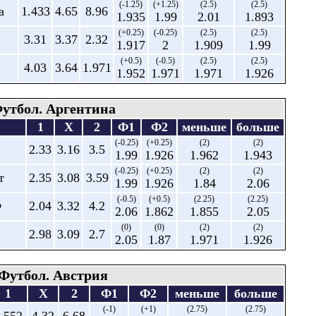
(-1.25)
(+1.25)
(2.5)
(2.5)
а
1.433
4.65
8.96
1.935
1.99
2.01
1.893
(+0.25)
(-0.25)
(2.5)
(2.5)
3.31
3.37
2.32
1.917
2
1.909
1.99
(+0.5)
(-0.5)
(2.5)
(2.5)
4.03
3.64
1.971
1.952
1.971
1.971
1.926
утбол. Аргентина
1
X
2
Ф1
Ф2
меньше
больше
(-0.25)
(+0.25)
(2)
(2)
2.33
3.16
3.5
1.99
1.926
1.962
1.943
(-0.25)
(+0.25)
(2)
(2)
т
2.35
3.08
3.59
1.99
1.926
1.84
2.06
(-0.5)
(+0.5)
(2.25)
(2.25)
Ф
2.04
3.32
4.2
2.06
1.862
1.855
2.05
(0)
(0)
(2)
(2)
2.98
3.09
2.7
2.05
1.87
1.971
1.926
Футбол. Австрия
1
X
2
Ф1
Ф2
меньше
больше
(-1)
(+1)
(2.75)
(2.75)