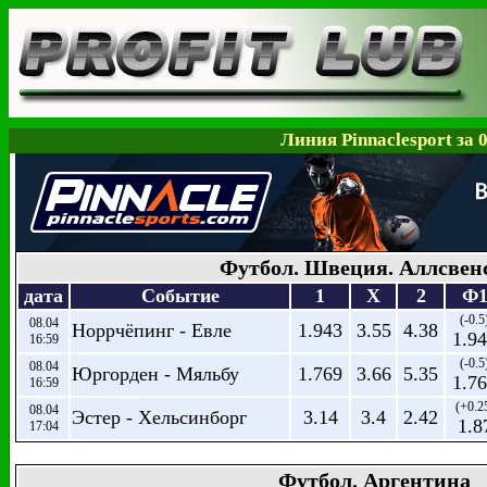
Линия Pinnaclesport за 
Футбол. Швеция. Аллсвен
дата
Событие
1
X
2
Ф
(-0.5
08.04
Норрчёпинг - Евле
1.943
3.55
4.38
1.9
16:59
(-0.5
08.04
Юргорден - Мяльбу
1.769
3.66
5.35
1.7
16:59
(+0.2
08.04
Эстер - Хельсинборг
3.14
3.4
2.42
1.8
17:04
Футбол. Аргентина