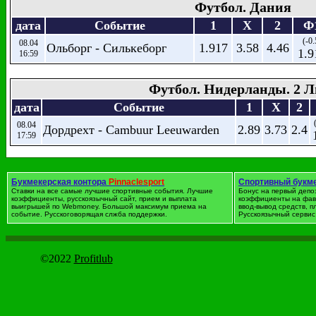
Футбол. Дания
дата
Событие
1
X
2
Ф
(-0.
08.04
Ольборг - Силькеборг
1.917
3.58
4.46
1.9
16:59
Футбол. Нидерланды. 2 Л
дата
Событие
1
X
2
08.04
Дордрехт - Cambuur Leeuwarden
2.89
3.73
2.4
17:59
Футбол. Англия. 1-я ли
Букмекерская контора
Pinnaclesport
Спортивный букм
дата
Событие
1
X
2
Ставки на все самые лучшие спортивные события. Лучшие
Бонус на первый депо
коэффициенты, русскоязычный сайт, прием и выплата
коэффициенты на фав
(-
09.04
выигрышей по Webmoney. Большой максимум приема на
ввод-вывод средств, 
Донкастер Р - Карлайсл
1.704
3.92
5.31
событие. Русскоговорящая слжба поддержки.
Русскоязычный сервис 
1
18:44
09.04
Милтон К.Д. - Суиндон
2.75
3.31
2.74
1
18:44
©2022
Profitlub
(
09.04
Престон - Олдхэм
2.11
3.44
3.84
2
18:44
(-
09.04
Шеффилд Юн - Краули Таун
1.735
3.75
5.47
1
18:44