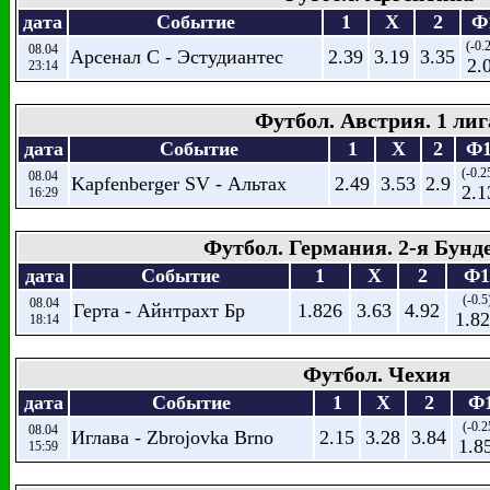
дата
Событие
1
X
2
Ф
(-0.
08.04
Арсенал С - Эстудиантес
2.39
3.19
3.35
2.
23:14
Футбол. Австрия. 1 лиг
дата
Событие
1
X
2
Ф
(-0.2
08.04
Kapfenberger SV - Альтах
2.49
3.53
2.9
2.1
16:29
Футбол. Германия. 2-я Бунд
дата
Событие
1
X
2
Ф1
(-0.5
08.04
Герта - Айнтрахт Бр
1.826
3.63
4.92
1.8
18:14
Футбол. Чехия
дата
Событие
1
X
2
Ф
(-0.2
08.04
Иглава - Zbrojovka Brno
2.15
3.28
3.84
1.8
15:59