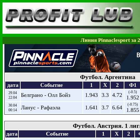
Линия Pinnaclesport за 
Футбол. Аргентина
дата
Событие
1
X
2
Ф1
(-0.5)
29.04
Белграно - Олл Бойз
1.943
3.3
4.72
1.952
22:04
(-0.75)
30.04
Ланус - Рафаэла
1.641
3.7
6.64
1.855
00:14
Футбол. Австрия. 1 лиг
дата
Событие
1
X
2