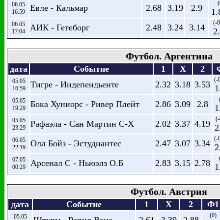
(
06.05
Евле - Кальмар
2.68
3.19
2.9
1.
16:59
(-0
06.05
АИК - Гетеборг
2.48
3.24
3.14
2
17:04
Футбол. Аргентина
дата
Событие
1
X
2
(-
05.05
Тигре - Индепендьенте
2.32
3.18
3.53
1
16:59
05.05
Бока Хуниорс - Ривер Плейт
2.86
3.09
2.8
1
19:29
(-
05.05
Рафаэла - Сан Мартин С-Х
2.02
3.37
4.19
2
23:29
(-
06.05
Олл Бойз - Эстудиантес
2.47
3.07
3.34
2
22:19
07.05
Арсенал С - Ньюэлз О.Б
2.83
3.15
2.78
1
00:29
Футбол. Австрия
дата
Событие
1
X
2
Ф1
(0)
05.05