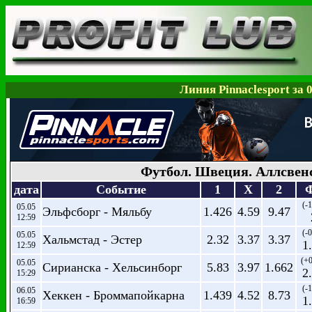
Линия Pinnaclesport за 
Футбол. Швеция. Аллсвен
дата
Событие
1
X
2
(-1
05.05
Эльфсборг - Мяльбу
1.426
4.59
9.47
12:59
(-0
05.05
Хальмстад - Эстер
2.32
3.37
3.37
1
12:59
(+0
05.05
Сирианска - Хельсинборг
5.83
3.97
1.662
2
15:29
(-1
06.05
Хеккен - Броммапойкарна
1.439
4.52
8.73
1
16:59