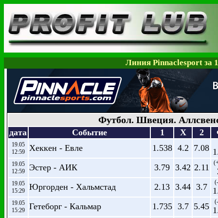
Линия Pinnaclesport за 
Футбол. Швеция. Аллсвен
дата
Событие
1
X
2
19.05
Хеккен - Евле
1.538
4.2
7.08
1
12:59
(
19.05
Эстер - АИК
3.79
3.42
2.11
12:59
(
19.05
Юргорден - Хальмстад
2.13
3.44
3.7
1
15:29
(
19.05
Гетеборг - Кальмар
1.735
3.7
5.45
1
15:29