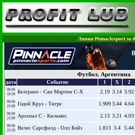
Линия Pinnaclesport за 
Футбол. Аргентина
дата
Событие
1
X
2
08.06
Белграно - Сан Мартин С-Х
2.19
3.14
3.92
18:59
08.06
Годой Круз - Тигре
1.909
3.44
4.64
21:09
08.06
Арсенал С - Кильмес
2.13
3.21
4.03
21:09
08.06
Велес Сарсфилд - Олл Бойз
1.813
3.4
5.44
23:29