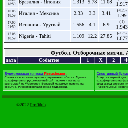
Бразилия - Япония
1.313
5.78
11.08
1.917
18:59
(-0.25)
16.06
Италия - Мексика
2.33
3.3
3.41
1.99
18:59
(-1)
17.06
Испания - Уругвай
1.556
4.1
6.9
1.943
21:59
(-2.75)
17.06
Nigeria - Tahiti
1.109
12.2
27.85
1.877
18:59
Футбол. Отборочные матчи.
дата
Событие
1
X
2
Ф
(-0
07.06
Ливия - ДР Конго
2.04
3.25
4.12
2.
15:29
Букмекерская контора
Pinnaclesport
Спортивный букм
Ставки на все самые лучшие спортивные события. Лучшие
Бонус на первый депо
(+0
07.06
Судан - Гана
5.22
3.72
1.725
коэффициенты, русскоязычный сайт, прием и выплата
коэффициенты на фав
1.
16:59
выигрышей по Webmoney. Большой максимум приема на
ввод-вывод средств, 
событие. Русскоговорящая слжба поддержки.
Русскоязычный сервис 
(-0
08.06
Ботсвана - Эфиопия
2.41
3.1
3.37
2.
12:59
(-0
08.06
Уганда - Либерия
1.699
3.65
5.65
©2022
Profitlub
1.
12:59
(+0
08.06
ЦАР - ЮАР
3.25
3.14
2.44
1.
13:59
(-0
08.06
Габон - Congo
1.658
3.49
6.62