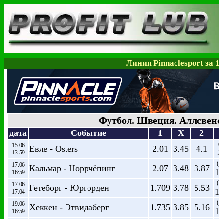
Линия Pinnaclesport за 
Футбол. Швеция. Аллсвен
дата
Событие
1
X
2
15.06
Евле - Osters
2.01
3.45
4.1
13:59
(
17.06
Кальмар - Норрчёпинг
2.07
3.48
3.87
1
16:59
(
17.06
Гетеборг - Юргорден
1.709
3.78
5.53
1
17:04
(
19.06
Хеккен - Этвидаберг
1.735
3.85
5.16
1
16:59