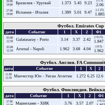
(-1.5)
26.06
Бразилия - Уругвай
1.373
5.45
9.23
2.06
19:00
(-1.25)
27.06
Испания - Италия
1.389
5.01
9.47
1.885
19:00
Футбол. Emirates Cup
дата
Событие
1
X
2
Ф1
(+0.25)
03.08
Galatasaray - Porto
3.14
3.37
2.42
1.847
12:59
(-0.5)
03.08
Arsenal - Napoli
1.962
3.68
4.04
1.962
12:59
Футбол. Англия. FA Communit
дата
Событие
1
X
2
11.08
Манчестер Юн - Уиган Атлетик
1.272
6.25
12.6
12:59
Футбол. Финляндия. Вейкка
дата
Событие
1
X
2
Ф1
(+0.5)
27.06
Мариехамн - ХИК
3.76
3.57
2.07