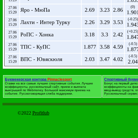
1.85
15:29
(0)
27.06
Яро - МюПа
2.69
3.23
2.86
1.90
15:29
(-0.25)
27.06
Лахти - Интер Турку
2.26
3.29
3.53
1.94
15:29
(+0.25
27.06
РоПС - Хонка
3.18
3.3
2.42
1.84
15:29
(-0.5)
27.06
ТПС - КуПС
1.877
3.58
4.59
1.87
15:29
(-0.5)
27.06
ВПС - Ювяскюля
2.03
3.47
4.02
2.04
15:29
Футбол. Ger. S Cup
Букмекерская контора
Pinnaclesport
Спортивный букм
Ставки на все самые лучшие спортивные события. Лучшие
Бонус на первый депо
дата
Событие
1
X
2
коэффициенты, русскоязычный сайт, прием и выплата
коэффициенты на фав
выигрышей по Webmoney. Большой максимум приема на
ввод-вывод средств, 
27.07
событие. Русскоговорящая слжба поддержки.
Borussia Dortmund - Bayern Munchen
Русскоязычный сервис 
3.21
3.6
2.3
12:59
Футбол. Ирландия
©2022
Profitlub
дата
Событие
1
X
2
29.06
Лимерик - Дандолк
2.69
3.33
2.79
18:44