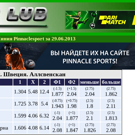
иния Pinnaclesport за 29.06.2013
. Швеция. Аллсвенскан
1
X
2
Ф1
Ф2
меньше
больше
(-1.5)
(+1.5)
(2.75)
(2.75)
1.304
5.48
12.4
1.877
2.04
2.04
1.862
(-0.75)
(+0.75)
(2.5)
(2.5)
1.725
3.78
5.4
1.943
1.98
1.8
2.11
(-1)
(+1)
(2.5)
(2.5)
1.599
4.06
6.32
2.04
1.877
2.1
1.813
(-1)
(+1)
(2.75)
(2.75)
арна
1.606
4.08
6.14
2.08
1.847
1.826
2.08