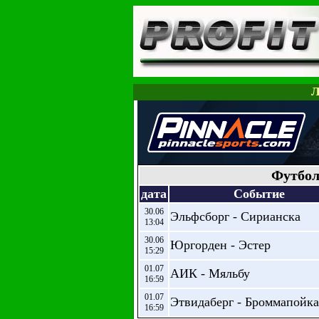
Л
Футбол
дата
Событие
30.06
Эльфсборг - Сирианска
13:04
30.06
Юргорден - Эстер
15:29
01.07
АИК - Мяльбу
16:59
01.07
Этвидаберг - Броммапойк
16:59