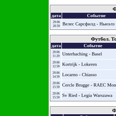
Ф
дата
Событие
29.06
Велес Сарсфилд - Ньюэлз
20:59
Футбол. Т
дата
Событие
29.06
Unterhaching - Basel
11:29
29.06
Kortrijk - Lokeren
12:59
29.06
Locarno - Chiasso
14:59
29.06
Cercle Brugge - RAEC Mon
15:59
29.06
Sv Ried - Legia Warszawa
15:59
Ф