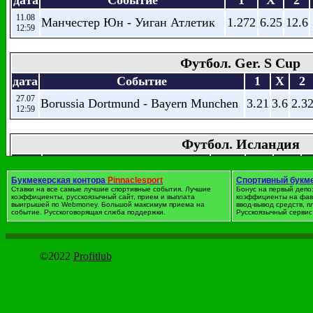
дата
Событие
1
X
2
11.08
Манчестер Юн - Уиган Атлетик
1.272
6.25
12.6
12:59
Футбол. Ger. S Cup
дата
Событие
1
X
2
27.07
Borussia Dortmund - Bayern Munchen
3.21
3.6
2.3
12:59
Футбол. Исландия
дата
Событие
1
X
2
(-
03.07
Букмекерская контора
Pinnaclesport
Спортивный букм
IA Akranes - Thor Akureyri
2.38
3.63
2.99
2
Ставки на все самые лучшие спортивные события. Лучшие
17:59
Бонус на первый депо
коэффициенты, русскоязычный сайт, прием и выплата
коэффициенты на фав
выигрышей по Webmoney. Большой максимум приема на
ввод-вывод средств, 
03.07
Vikingur Olafsvik - Фюлкир
2.8
3.58
2.54
событие. Русскоговорящая слжба поддержки.
Русскоязычный сервис 
1
19:14
(-
03.07
Хабнарфьордюр - Фрам
1.465
4.64
7.55
2
19:14
©2022
Profitlub
Футбол. Norway CUP
дата
Событие
1
X
2
Ф