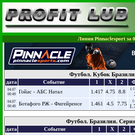
Линия Pinnaclesport за 
Футбол. Кубок Бразил
дата
Событие
1
X
2
(-1
04.07
Гойас - АБС Натал
1.417
4.75
8.8
00:49
(
04.07
Ботафого РЖ - Фигейренсе
1.461
4.5
7.75
1.
00:49
Футбол. Бразилия. Сери
дата
Событие
1
X
2