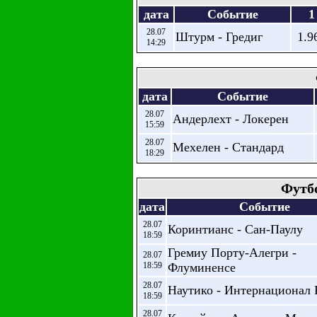
дата
Событие
1
28.07
Штурм - Гредиг
1.9
14:29
дата
Событие
28.07
Андерлехт - Локерен
15:59
28.07
Мехелен - Стандард
18:29
Футбо
дата
Событие
28.07
Коринтианс - Сан-Паулу
18:59
Гремиу Порту-Алегри -
28.07
18:59
Флуминенсе
28.07
Наутико - Интернационал
18:59
28.07