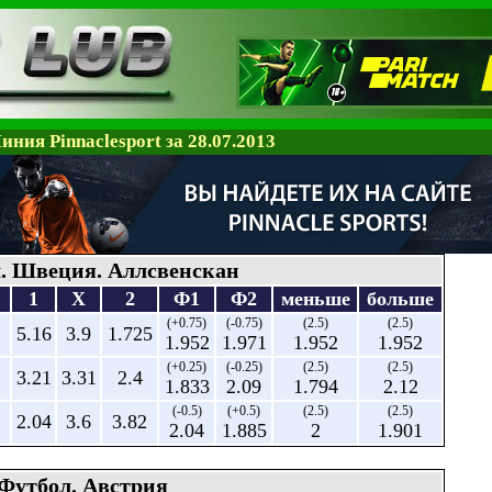
иния Pinnaclesport за 28.07.2013
. Швеция. Аллсвенскан
1
X
2
Ф1
Ф2
меньше
больше
(+0.75)
(-0.75)
(2.5)
(2.5)
5.16
3.9
1.725
1.952
1.971
1.952
1.952
(+0.25)
(-0.25)
(2.5)
(2.5)
3.21
3.31
2.4
1.833
2.09
1.794
2.12
(-0.5)
(+0.5)
(2.5)
(2.5)
2.04
3.6
3.82
2.04
1.885
2
1.901
Футбол. Австрия