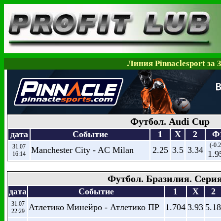
Линия Pinnaclesport за 
Футбол. Audi Cup
дата
Событие
1
X
2
Ф
(-0.
31.07
Manchester City - AC Milan
2.25
3.5
3.34
1.9
16:14
Футбол. Бразилия. Сери
дата
Событие
1
X
2
31.07
Атлетико Минейро - Атлетико ПР
1.704
3.93
5.18
22:29