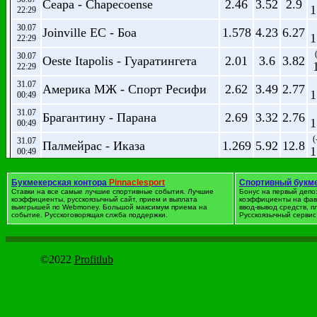
Сеара - Chapecoense
2.46
3.52
2.9
1
22:29
30.07
Joinville EC - Боа
1.578
4.23
6.27
1
22:29
30.07
Oeste Itapolis - Гуаратингета
2.01
3.6
3.82
22:29
31.07
Америка МЖ - Спорт Ресифи
2.62
3.49
2.77
1
00:49
31.07
Брагантину - Парана
2.69
3.32
2.76
1
00:49
(
31.07
Палмейрас - Иказа
1.269
5.92
12.8
1
00:49
31.07
Paysandu - Фигейренсе
2.53
3.54
2.84
1
00:49
Букмекерская контора
Pinnaclesport
Спортивный букм
Ставки на все самые лучшие спортивные события. Лучшие
Бонус на первый депо
31.07
коэффициенты, русскоязычный сайт, прием и выплата
Сан-Каэтану - АБС Натал
1.826
коэффициенты на фав
3.64
4.82
1
выигрышей по Webmoney. Большой максимум приема на
00:49
ввод-вывод средств, 
событие. Русскоговорящая слжба поддержки.
Русскоязычный сервис 
Футбол. Германия. Бундес
©2022
Profitlub
дата
Событие
1
X
2
(-
09.08
Бавария - Боруссия М
1.138
10.1
21.07
1.
18:30
(
10.08
Аугсбург - Боруссия Д
7.2
4.42
1.515