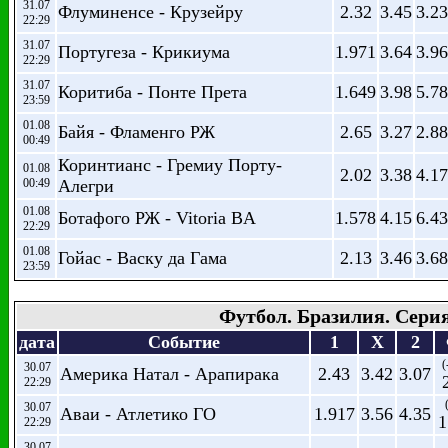
31.07
Флуминенсе - Крузейру
2.32
3.45
3.23
22:29
31.07
Португеза - Крикиума
1.971
3.64
3.96
22:29
31.07
Коритиба - Понте Прета
1.649
3.98
5.78
23:59
01.08
Байя - Фламенго РЖ
2.65
3.27
2.88
00:49
Коринтианс - Гремиу Порту-
01.08
2.02
3.38
4.17
00:49
Алегри
01.08
Ботафого РЖ - Vitoria BA
1.578
4.15
6.43
22:29
01.08
Гойас - Васку да Гама
2.13
3.46
3.68
23:59
Футбол. Бразилия. Сери
дата
Событие
1
X
2
(
30.07
Америка Натал - Арапирака
2.43
3.42
3.07
22:29
30.07
Аваи - Атлетико ГО
1.917
3.56
4.35
1
22:29
30.07