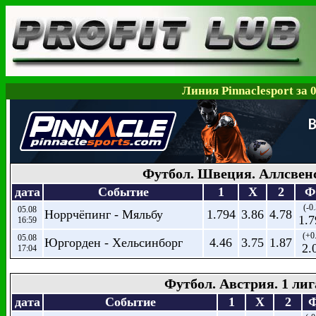
Линия Pinnaclesport за 
Футбол. Швеция. Аллсвен
дата
Событие
1
X
2
Ф
(-0.
05.08
Норрчёпинг - Мяльбу
1.794
3.86
4.78
1.7
16:59
(+0
05.08
Юргорден - Хельсинборг
4.46
3.75
1.87
2.
17:04
Футбол. Австрия. 1 лиг
дата
Событие
1
X
2