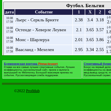
Футбол. Бельгия
дата
Событие
1
X
2
Ф
(-0
10.08
Льерс - Серкль Брюгге
2.38
3.4
3.18
2.
17:59
(-0
10.08
Остенде - Хеверле Леувен
2.1
3.65
3.57
1.
17:59
(-0
10.08
Монс - Шарлеруа
2.01
3.65
3.86
2.
17:59
(+0
10.08
Ваасланд - Мехелен
2.95
3.34
2.55
1.
17:59
(-0
11.08
Брюгге - Варегем
1.84
3.87
4.38
1.
12:29
Букмекерская контора
Pinnaclesport
Спортивный букм
(-
Ставки на все самые лучшие спортивные события. Лучшие
Бонус на первый депо
11.08
Андерлехт - Гент
1.565
4.45
6.01
коэффициенты, русскоязычный сайт, прием и выплата
коэффициенты на фав
1.
15:59
выигрышей по Webmoney. Большой максимум приема на
ввод-вывод средств, 
событие. Русскоговорящая слжба поддержки.
Русскоязычный сервис 
(-0
11.08
Генк - Стандард
2.31
3.62
3.12
18:29
©2022
Profitlub
Футбол. Бельгия. 2 лиг
дата
Событие
1
X
2
10.08
CS Vise - ФК Брюссель
2.78
3.38
2.67
17:59