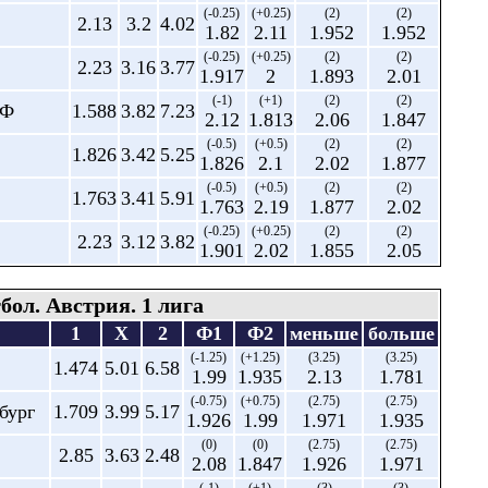
(-0.25)
(+0.25)
(2)
(2)
2.13
3.2
4.02
1.82
2.11
1.952
1.952
(-0.25)
(+0.25)
(2)
(2)
2.23
3.16
3.77
1.917
2
1.893
2.01
(-1)
(+1)
(2)
(2)
СФ
1.588
3.82
7.23
2.12
1.813
2.06
1.847
(-0.5)
(+0.5)
(2)
(2)
1.826
3.42
5.25
1.826
2.1
2.02
1.877
(-0.5)
(+0.5)
(2)
(2)
1.763
3.41
5.91
1.763
2.19
1.877
2.02
(-0.25)
(+0.25)
(2)
(2)
2.23
3.12
3.82
1.901
2.02
1.855
2.05
бол. Австрия. 1 лига
1
X
2
Ф1
Ф2
меньше
больше
(-1.25)
(+1.25)
(3.25)
(3.25)
1.474
5.01
6.58
1.99
1.935
2.13
1.781
(-0.75)
(+0.75)
(2.75)
(2.75)
бург
1.709
3.99
5.17
1.926
1.99
1.971
1.935
(0)
(0)
(2.75)
(2.75)
2.85
3.63
2.48
2.08
1.847
1.926
1.971