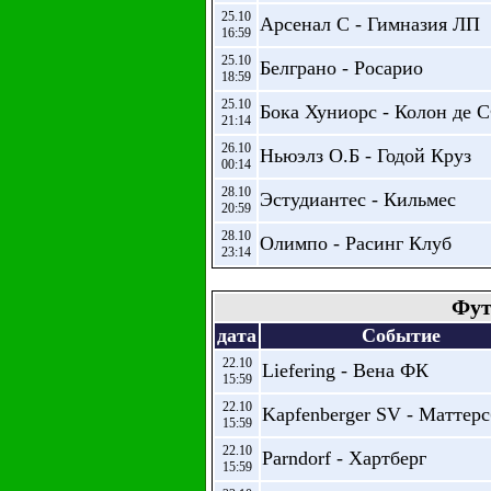
25.10
Арсенал С - Гимназия ЛП
16:59
25.10
Белграно - Росарио
18:59
25.10
Бока Хуниорс - Колон де 
21:14
26.10
Ньюэлз О.Б - Годой Круз
00:14
28.10
Эстудиантес - Кильмес
20:59
28.10
Олимпо - Расинг Клуб
23:14
Фут
дата
Событие
22.10
Liefering - Вена ФК
15:59
22.10
Kapfenberger SV - Маттерс
15:59
22.10
Parndorf - Хартберг
15:59