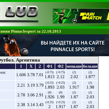
иния Pinnaclesport за 22.10.2013
утбол. Аргентина
1
X
2
Ф1
Ф2
меньше
больше
нос
(-0.75)
(+0.75)
(2)
(2)
1.606
3.78
7.01
1.813
2.12
2.02
1.877
(-0.25)
(+0.25)
(2)
(2)
2.21
3.19
3.79
1.893
2.03
1.917
1.98
(0)
(0)
(2)
(2)
2.78
3.06
2.91
1.926
1.99
1.87
2.03
(-0.25)
(+0.25)
(2)
(2)
2.38
3.14
3.43
2
1.917
1.87
2.03