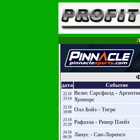
Л
Ф
дата
Событие
Велес Сарсфилд - Аргенти
22.10
23:14
Хуниорс
23.10
Олл Бойз - Тигре
19:09
23.10
Рафаэла - Ривер Плейт
21:29
24.10
Ланус - Сан-Лоренсо
00:29