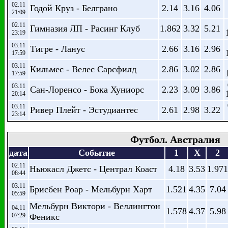
02.11
Годой Круз - Белграно
2.14
3.16
4.06
21:09
02.11
Гимназия ЛП - Расинг Клуб
1.862
3.32
5.21
23:19
03.11
Тигре - Ланус
2.66
3.16
2.96
17:59
03.11
Кильмес - Велес Сарсфилд
2.86
3.02
2.86
17:59
03.11
Сан-Лоренсо - Бока Хуниорс
2.23
3.09
3.86
20:14
03.11
Ривер Плейт - Эстудиантес
2.61
2.98
3.22
23:14
Футбол. Австралия
дата
Событие
1
X
2
02.11
Ньюкасл Джетс - Централ Коаст
4.18
3.53
1.971
08:44
03.11
Брисбен Роар - Мельбурн Харт
1.521
4.35
7.04
05:59
Мельбурн Виктори - Веллингтон
04.11
1.578
4.37
5.98
07:29
Феникс