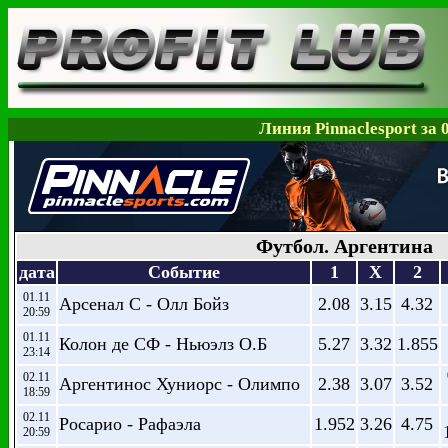
Линия Pinnaclesport за 
Футбол. Аргентина
дата
Событие
1
X
2
01.11
Арсенал С - Олл Бойз
2.08
3.15
4.32
20:59
01.11
Колон де СФ - Ньюэлз О.Б
5.27
3.32
1.855
23:14
02.11
Аргентинос Хуниорс - Олимпо
2.38
3.07
3.52
18:59
02.11
Росарио - Рафаэла
1.952
3.26
4.75
20:59