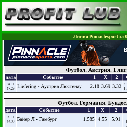
Линия Pinnaclesport за 
Футбол. Австрия. 1 лиг
дата
Событие
1
X
2
(
04.11
Liefering - Аустриа Люстенау
2.18
3.69
3.32
1
17:29
Футбол. Германия. Бундес
дата
Событие
1
X
2
09.11
Байер Л - Гамбург
1.585
4.55
5.91
14:30