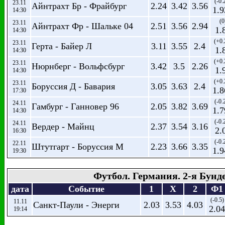
(-0.
23.11
Айнтрахт Бр - Фрайбург
2.24
3.42
3.56
1.9
14:30
(0
23.11
Айнтрахт Фр - Шальке 04
2.51
3.56
2.94
1.
14:30
(+0.
23.11
Герта - Байер Л
3.11
3.55
2.4
1.
14:30
(+0.
23.11
Нюрнберг - Вольфсбург
3.42
3.5
2.26
1.
14:30
(+0.
23.11
Боруссия Д - Бавария
3.05
3.63
2.4
1.8
17:30
(-0.
24.11
Гамбург - Ганновер 96
2.05
3.82
3.69
1.7
14:30
(-0.
24.11
Вердер - Майнц
2.37
3.54
3.16
2.
16:30
(-0.
22.11
Штутгарт - Боруссия М
2.23
3.66
3.35
1.9
19:30
Футбол. Германия. 2-я Бунд
дата
Событие
1
X
2
Ф1
(-0.5)
11.11
Санкт-Паули - Энерги
2.03
3.53
4.03
2.04
19:14