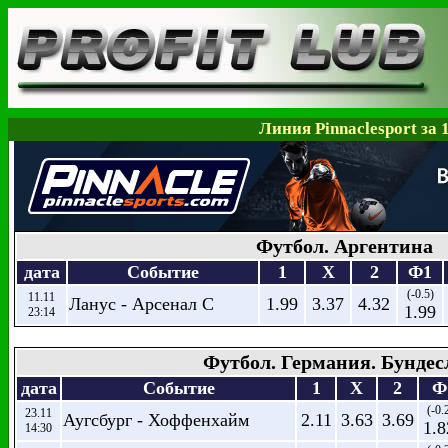
Линия Pinnaclesport за 
Футбол. Аргентина
дата
Событие
1
X
2
Ф1
(-0.5)
11.11
Ланус - Арсенал С
1.99
3.37
4.32
1.99
23:14
Футбол. Германия. Бундес
дата
Событие
1
X
2
Ф
(-0.
23.11
Аугсбург - Хоффенхайм
2.11
3.63
3.69
1.8
14:30