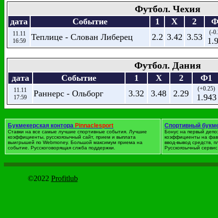
Футбол. Чехия
дата
Событие
1
X
2
Ф
(-0
11.11
Теплице - Слован Либерец
2.2
3.42
3.53
1.
16:59
Футбол. Дания
дата
Событие
1
X
2
Ф1
(+0.25)
11.11
Раннерс - Ольборг
3.32
3.48
2.29
1.943
17:59
Футбол. Нидерланды. 2 Л
Букмекерская контора
Pinnaclesport
Спортивный букм
Ставки на все самые лучшие спортивные события. Лучшие
Бонус на первый депо
дата
Событие
1
X
2
коэффициенты, русскоязычный сайт, прием и выплата
коэффициенты на фав
выигрышей по Webmoney. Большой максимум приема на
ввод-вывод средств, 
11.11
событие. Русскоговорящая слжба поддержки.
Jong Ajax - Графсхап
3.96
Русскоязычный сервис 
4.09
1.877
18:59
11.11
Jong PSV Eindhoven - Маастрихт
2.32
3.64
3.08
18:59
©2022
Profitlub
Футбол. Англия. Конфере
дата
Событие
1
X
2