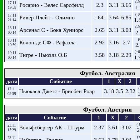
(-0
17.11
Росарио - Велес Сарсфилд
2.3
3.11
3.65
1
19:59
(-0
17.11
Ривер Плейт - Олимпо
1.641
3.64
6.85
1.
21:14
(-0
18.11
Арсенал С - Бока Хуниорс
2.65
3.11
3.03
2
00:14
(
18.11
Колон де СФ - Рафаэла
2.92
3.16
2.7
2
19:59
(+0
19.11
Тигре - Ньюэлз О.Б
3.58
3.18
2.29
1.
00:14
Футбол. Австралия
дата
Событие
1
X
2
(
17.11
Ньюкасл Джетс - Брисбен Роар
3.18
3.5
2.32
05:59
Футбол. Австрия
дата
Событие
1
X
2
(-
23.11
Вольфсбергер АК - Штурм
2.37
3.61
3.02
2
15:29
(
23.11