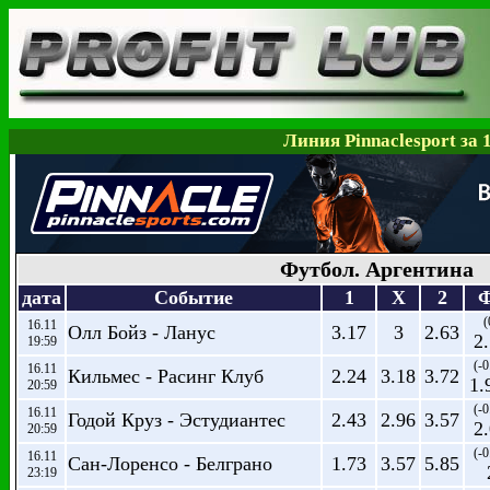
Линия Pinnaclesport за 
Футбол. Аргентина
дата
Событие
1
X
2
(
16.11
Олл Бойз - Ланус
3.17
3
2.63
2
19:59
(-0
16.11
Кильмес - Расинг Клуб
2.24
3.18
3.72
1.
20:59
(-0
16.11
Годой Круз - Эстудиантес
2.43
2.96
3.57
2
20:59
(-0
16.11
Сан-Лоренсо - Белграно
1.73
3.57
5.85
23:19