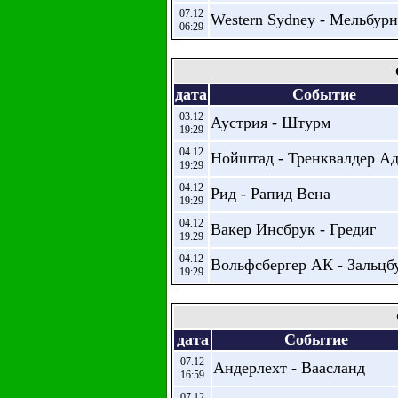
07.12
Western Sydney - Мельбур
06:29
дата
Событие
03.12
Аустрия - Штурм
19:29
04.12
Нойштад - Тренквалдер А
19:29
04.12
Рид - Рапид Вена
19:29
04.12
Вакер Инсбрук - Гредиг
19:29
04.12
Вольфсбергер АК - Зальцб
19:29
дата
Событие
07.12
Андерлехт - Ваасланд
16:59
07.12