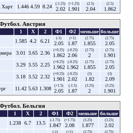
(-1.25)
(+1.25)
(2.5)
(2.5)
н Харт
1.446
4.59
8.24
2.02
1.901
2.04
1.862
Футбол. Австрия
1
X
2
Ф1
Ф2
меньше
больше
(-1)
(+1)
(2.75)
(2.75)
1.585
4.2
6.21
2.05
1.87
1.855
2.05
(+0.25)
(-0.25)
(2.75)
(2.75)
дмира
3.01
3.65
2.36
1.862
2.06
2
1.901
(+0.25)
(-0.25)
(2.75)
(2.75)
3.29
3.55
2.25
1.962
1.962
1.855
2.05
(+0.25)
(-0.25)
(3)
(3)
3.18
3.52
2.32
1.901
2.02
1.82
2.09
(+1.5)
(-1.5)
(3.25)
(3.25)
ург
11.42
5.63
1.308
2.05
1.87
2
1.901
Футбол. Бельгия
1
X
2
Ф1
Ф2
меньше
больше
(-1.75)
(+1.75)
(3.25)
(3.25)
1.238
6.7
13.5
1.847
2.08
1.877
2.02
(-1)
(+1)
(2.75)
(2.75)