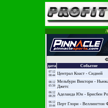
Л
Ф
дата
Событие
07.12
Централ Коаст - Сидней
08:44
Мельбурн Виктори - Ньюк
08.12
05:59
Джетс
06.12
Аделаида Юн - Брисбен Р
08:29
06.12
Перт Глори - Веллингтон 
10:44