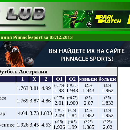
иния Pinnaclesport за 03.12.2013
утбол. Австралия
1
X
2
Ф1
Ф2
меньше
больше
(-0.75)
(+0.75)
(2.5)
(2.5)
1.763
3.81
4.99
1.98
1.943
1.943
1.962
асл
(-0.75)
(+0.75)
(2.5)
(2.5)
1.769
3.87
4.86
2.01
1.909
2.07
1.833
(+0.5)
(-0.5)
(2.5)
(2.5)
оар
4.64
3.73
1.833
2.09
1.84
1.952
1.952
(-0.5)
(+0.5)
(2.25)
(2.25)
Феникс
1.926
3.45
4.53
1.926
1.99
1.885
2.02