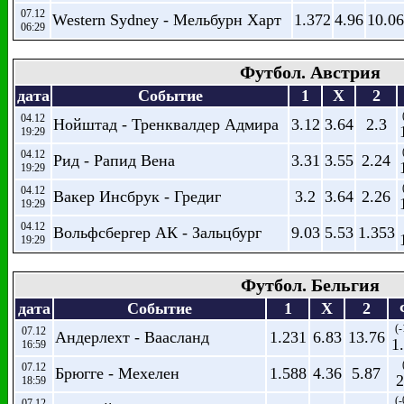
07.12
Western Sydney - Мельбурн Харт
1.372
4.96
10.06
06:29
Футбол. Австрия
дата
Событие
1
X
2
04.12
Нойштад - Тренквалдер Адмира
3.12
3.64
2.3
19:29
04.12
Рид - Рапид Вена
3.31
3.55
2.24
19:29
04.12
Вакер Инсбрук - Гредиг
3.2
3.64
2.26
19:29
04.12
Вольфсбергер АК - Зальцбург
9.03
5.53
1.353
19:29
Футбол. Бельгия
дата
Событие
1
X
2
(-
07.12
Андерлехт - Ваасланд
1.231
6.83
13.76
1
16:59
07.12
Брюгге - Мехелен
1.588
4.36
5.87
2
18:59
(-
07.12