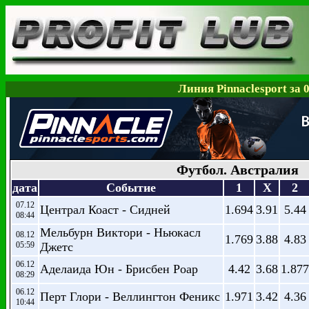
Линия Pinnaclesport за 
Футбол. Австралия
дата
Событие
1
X
2
07.12
Централ Коаст - Сидней
1.694
3.91
5.44
08:44
Мельбурн Виктори - Ньюкасл
08.12
1.769
3.88
4.83
05:59
Джетс
06.12
Аделаида Юн - Брисбен Роар
4.42
3.68
1.877
08:29
06.12
Перт Глори - Веллингтон Феникс
1.971
3.42
4.36
10:44