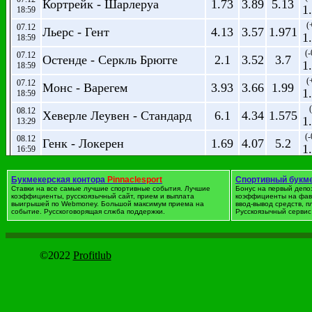
Кортрейк - Шарлеруа
1.73
3.89
5.13
1
18:59
(
07.12
Льерс - Гент
4.13
3.57
1.971
1
18:59
(-
07.12
Остенде - Серкль Брюгге
2.1
3.52
3.7
1
18:59
(
07.12
Монс - Варегем
3.93
3.66
1.99
1
18:59
08.12
Хеверле Леувен - Стандард
6.1
4.34
1.575
1
13:29
(-
08.12
Генк - Локерен
1.69
4.07
5.2
1
16:59
Букмекерская контора
Pinnaclesport
Спортивный букм
Футбол. Кубок Бельги
Ставки на все самые лучшие спортивные события. Лучшие
Бонус на первый депо
коэффициенты, русскоязычный сайт, прием и выплата
коэффициенты на фав
дата
Событие
1
X
2
выигрышей по Webmoney. Большой максимум приема на
ввод-вывод средств, 
событие. Русскоговорящая слжба поддержки.
Русскоязычный сервис 
(
04.12
Серкль Брюгге - Стандард
6.72
4.4
1.518
1
18:59
(+
04.12
Шарлеруа - Варегем
3.68
3.69
2.03
©2022
Profitlub
1
18:59
(
04.12
Мехелен - Генк
2.9
3.53
2.46
2
18:59
(-0
04.12
Остенде - Льерс
2.16
3.43
3.58