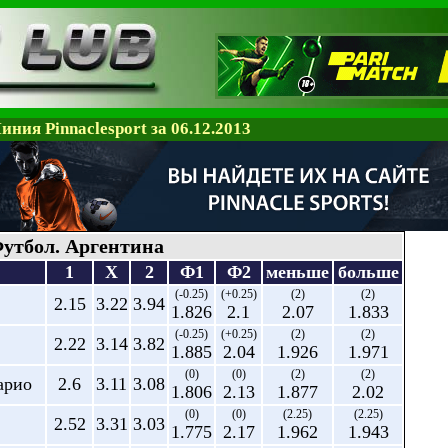
иния Pinnaclesport за 06.12.2013
утбол. Аргентина
1
X
2
Ф1
Ф2
меньше
больше
(-0.25)
(+0.25)
(2)
(2)
2.15
3.22
3.94
1.826
2.1
2.07
1.833
(-0.25)
(+0.25)
(2)
(2)
2.22
3.14
3.82
1.885
2.04
1.926
1.971
(0)
(0)
(2)
(2)
арио
2.6
3.11
3.08
1.806
2.13
1.877
2.02
(0)
(0)
(2.25)
(2.25)
2.52
3.31
3.03
1.775
2.17
1.962
1.943