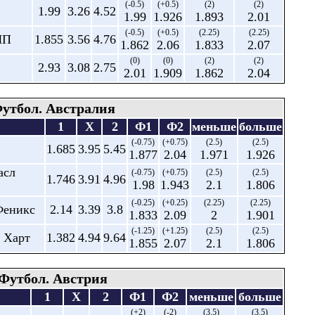
(-0.5)
(+0.5)
(2)
(2)
1.99
3.26
4.52
1.99
1.926
1.893
2.01
(-0.5)
(+0.5)
(2.25)
(2.25)
ЛП
1.855
3.56
4.76
1.862
2.06
1.833
2.07
(0)
(0)
(2)
(2)
2.93
3.08
2.75
2.01
1.909
1.862
2.04
утбол. Австралия
1
X
2
Ф1
Ф2
меньше
больше
(-0.75)
(+0.75)
(2.5)
(2.5)
1.685
3.95
5.45
1.877
2.04
1.971
1.926
асл
(-0.75)
(+0.75)
(2.5)
(2.5)
1.746
3.91
4.96
1.98
1.943
2.1
1.806
(-0.25)
(+0.25)
(2.25)
(2.25)
Феникс
2.14
3.39
3.8
1.833
2.09
2
1.901
(-1.25)
(+1.25)
(2.5)
(2.5)
н Харт
1.382
4.94
9.64
1.855
2.07
2.1
1.806
Футбол. Австрия
1
X
2
Ф1
Ф2
меньше
больше
(+2)
(-2)
(3.5)
(3.5)