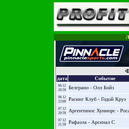
Л
Ф
дата
Событие
06.12
Белграно - Олл Бойз
20:59
06.12
Расинг Клуб - Годой Круз
23:09
07.12
Аргентинос Хуниорс - Рос
20:59
07.12
Рафаэла - Арсенал С
21:59