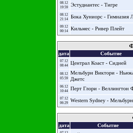
08.12
Эстудиантес - Тигре
19:59
08.12
Бока Хуниорс - Гимназия 
21:14
09.12
Кильмес - Ривер Плейт
00:14
Ф
дата
Событие
07.12
Централ Коаст - Сидней
08:44
Мельбурн Виктори - Ньюк
08.12
05:59
Джетс
06.12
Перт Глори - Веллингтон 
10:44
07.12
Western Sydney - Мельбур
06:29
дата
Событие
07.12