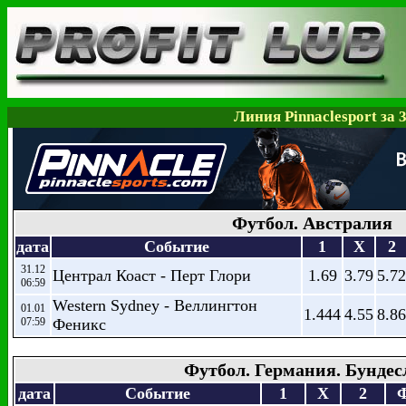
Линия Pinnaclesport за 
Футбол. Австралия
дата
Событие
1
X
2
31.12
Централ Коаст - Перт Глори
1.69
3.79
5.72
06:59
Western Sydney - Веллингтон
01.01
1.444
4.55
8.86
07:59
Феникс
Футбол. Германия. Бундес
дата
Событие
1
X
2