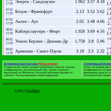
Энерги - Сандхаузен
1.962
3.57
4.18
1.
17:29
(-0
07.02
Бохум - Франкфурт
2.13
3.52
3.62
1.
17:29
(-
07.02
Аален - Ауе
2.02
3.48
4.06
2
17:29
(-
08.02
Кайзерслаутерн - Фюрт
1.926
3.69
4.16
1.
11:59
(-0
08.02
Унион Берлин - Динамо Др
1.758
3.8
5.06
11:59
(+0
09.02
Арминия - Санкт-Паули
3.18
3.5
2.32
1.
12:29
(-
09.02
Карлсруэ - Ингольштадт
2.12
3.41
3.77
2
12:29
Букмекерская контора
Pinnaclesport
Спортивный букм
Ставки на все самые лучшие спортивные события. Лучшие
Бонус на первый депо
(-1
09.02
коэффициенты, русскоязычный сайт, прием и выплата
Кельн - Падерборн
1.412
коэффициенты на фав
4.88
8.58
1.
выигрышей по Webmoney. Большой максимум приема на
12:29
ввод-вывод средств, 
событие. Русскоговорящая слжба поддержки.
Русскоязычный сервис 
(-0
10.02
Мюнхен 1860 - Фортуна Д
2.22
3.4
3.51
1.
19:14
©2022
Profitlub
Футбол. Нидерланды
дата
Событие
1
X
2
Ф
(-1
17.01
Твенте - Хераклес
1.314
5.83
10.26