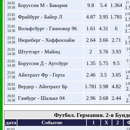
(+
24.01
Боруссия М - Бавария
9.8
5.4
1.364
1.
19:30
(+0
25.01
Фрайбург - Байер Л
4.87
3.95
1.781
1.
14:30
(-0
25.01
Вольфсбург - Ганновер 96
1.61
4.31
6
1.
14:30
(
25.01
Нюрнберг - Хоффенхайм
2.64
3.66
2.71
1.
14:30
(-
25.01
Штутгарт - Майнц
2
3.76
3.93
14:30
(-
25.01
Боруссия Д - Аугсбург
1.35
5.75
9.5
14:30
(-0
25.01
Айнтрахт Фр - Герта
2.46
3.5
3.05
2
17:30
(-0
26.01
Вердер - Айнтрахт Бр
1.781
3.98
4.82
2
14:30
(
26.01
Гамбург - Шальке 04
2.96
3.68
2.44
2
16:30
Футбол. Германия. 2-я Бунд
дата
Событие
1
X
2
(-
07.02