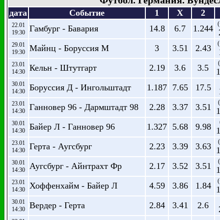
Футбол. Германия. Бундес
дата
Событие
1
X
2
(
22.01
Гамбург - Бавария
14.8
6.7
1.244
19:30
(
29.01
Майнц - Боруссия М
3
3.51
2.43
19:30
23.01
Кельн - Штутгарт
2.19
3.6
3.5
14:30
30.01
Боруссия Д - Ингольштадт
1.187
7.65
17.5
14:30
23.01
Ганновер 96 - Дармштадт 98
2.28
3.37
3.51
14:30
30.01
Байер Л - Ганновер 96
1.327
5.68
9.98
14:30
23.01
Герта - Аугсбург
2.23
3.39
3.63
14:30
30.01
Аугсбург - Айнтрахт Фр
2.17
3.52
3.51
14:30
(
23.01
Хоффенхайм - Байер Л
4.59
3.86
1.84
14:30
30.01
Вердер - Герта
2.84
3.41
2.6
14:30