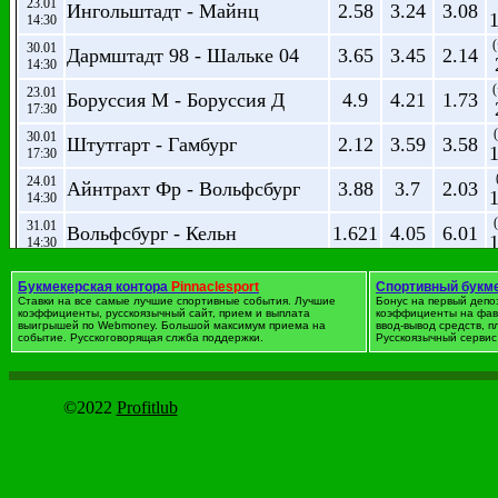
23.01
Ингольштадт - Майнц
2.58
3.24
3.08
14:30
(
30.01
Дармштадт 98 - Шальке 04
3.65
3.45
2.14
14:30
(
23.01
Боруссия М - Боруссия Д
4.9
4.21
1.73
17:30
30.01
Штутгарт - Гамбург
2.12
3.59
3.58
17:30
24.01
Айнтрахт Фр - Вольфсбург
3.88
3.7
2.03
14:30
31.01
Вольфсбург - Кельн
1.621
4.05
6.01
14:30
24.01
Шальке 04 - Вердер
1.671
4.17
5.5
Букмекерская контора
16:30
Pinnaclesport
Спортивный букм
Ставки на все самые лучшие спортивные события. Лучшие
Бонус на первый депо
коэффициенты, русскоязычный сайт, прием и выплата
31.01
коэффициенты на фав
Бавария - Хоффенхайм
1.114
10.81
25
выигрышей по Webmoney. Большой максимум приема на
ввод-вывод средств, 
16:30
событие. Русскоговорящая слжба поддержки.
Русскоязычный сервис 
Футбол. Англия. 1-я ли
©2022
Profitlub
дата
Событие
1
X
2
02.01
Барнсли - Милуолл
2.77
3.41
2.69
15:00
02.01
Бартон Альбион - Блэкпул
1.599
4.23
6.11