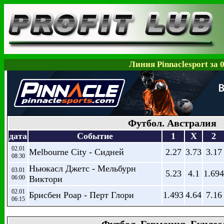
Линия Pinnaclesport за 
Футбол. Австралия
дата
Событие
1
X
2
02.01
Melbourne City - Сидней
2.27
3.73
3.17
08:30
Ньюкасл Джетс - Мельбурн
03.01
5.23
4.1
1.694
06:00
Виктори
02.01
Брисбен Роар - Перт Глори
1.493
4.64
7.16
06:15