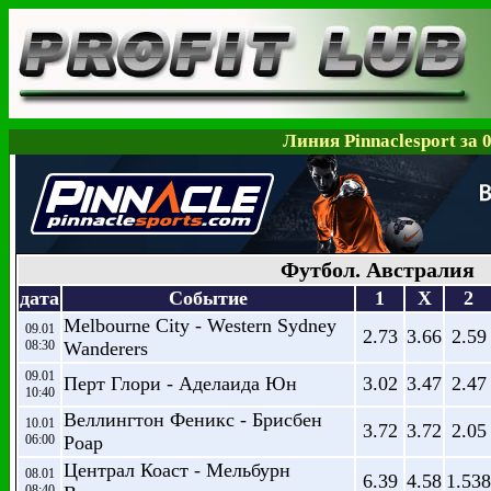
Линия Pinnaclesport за 
Футбол. Австралия
дата
Событие
1
X
2
Melbourne City - Western Sydney
09.01
2.73
3.66
2.59
08:30
Wanderers
09.01
Перт Глори - Аделаида Юн
3.02
3.47
2.47
10:40
Веллингтон Феникс - Брисбен
10.01
3.72
3.72
2.05
06:00
Роар
Централ Коаст - Мельбурн
08.01
6.39
4.58
1.538
08:40