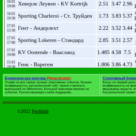
16.01
Хеверле Леувен - KV Kortrijk
2.51
3.47
2.96
19:00
16.01
Sporting Charleroi - Ст. Труйден
1.73
3.83
5.37
19:30
17.01
Гент - Андерлехт
2.22
3.52
3.44
13:30
17.01
Sporting Lokeren - Стандард
2.85
3.51
2.57
17:00
17.01
KV Oostende - Ваасланд
1.485
4.58
7.5
19:00
15.01
Генк - Варегем
1.806
3.86
4.73
19:30
Букмекерская контора
Pinnaclesport
Спортивный букм
Футбол. Германия. Бундес
Ставки на все самые лучшие спортивные события. Лучшие
Бонус на первый депо
коэффициенты, русскоязычный сайт, прием и выплата
коэффициенты на фав
дата
Событие
1
X
2
выигрышей по Webmoney. Большой максимум приема на
ввод-вывод средств, 
событие. Русскоговорящая слжба поддержки.
Русскоязычный сервис 
(
22.01
Гамбург - Бавария
14.85
6.75
1.243
19:30
(
29.01
©2022
Майнц - Боруссия М
Profitlub
3
3.51
2.43
19:30
23.01
Кельн - Штутгарт
2.19
3.6
3.5
14:30
30.01