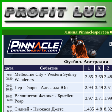
Линия Pinnaclesport за 
Футбол. Австралия
дата
Событие
1
X
2
Melbourne City - Western Sydney
09.01
2.85
3.69
2.48
08:30
Wanderers
09.01
Перт Глори - Аделаида Юн
2.94
3.49
2.51
10:40
Веллингтон Феникс - Брисбен
10.01
3.97
3.71
1.99
06:00
Роар
09.01
Сидней - Ньюкасл Джетс
1.435
4.8
8.32
06:15