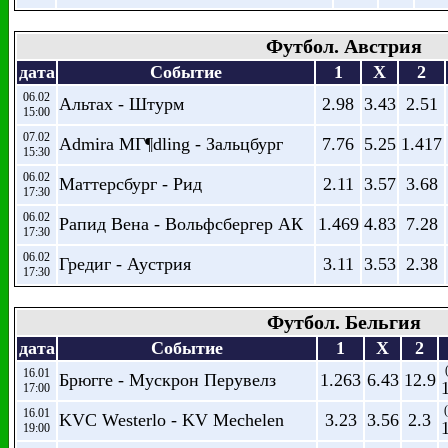
Футбол. Австрия
дата
Событие
1
X
2
06.02
Альтах - Штурм
2.98
3.43
2.51
15:00
07.02
Admira MГ¶dling - Зальцбург
7.76
5.25
1.417
15:30
06.02
Маттерсбург - Рид
2.11
3.57
3.68
17:30
06.02
Рапид Вена - Вольфсбергер АК
1.469
4.83
7.28
17:30
06.02
Гредиг - Аустрия
3.11
3.53
2.38
17:30
Футбол. Бельгия
дата
Событие
1
X
2
16.01
Брюгге - Мускрон Перувелз
1.263
6.43
12.9
17:00
16.01
KVC Westerlo - KV Mechelen
3.23
3.56
2.3
19:00