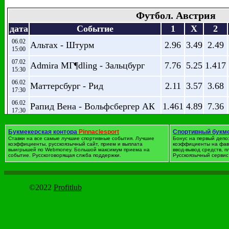
Футбол. Австрия
дата
Событие
1
X
2
06.02
Альтах - Штурм
2.96
3.49
2.49
15:00
07.02
Admira MГ¶dling - Зальцбург
7.76
5.25
1.417
15:30
06.02
Маттерсбург - Рид
2.11
3.57
3.68
17:30
06.02
Рапид Вена - Вольфсбергер АК
1.461
4.89
7.36
17:30
06.02
Гредиг - Аустрия
3.15
3.47
2.39
17:30
Букмекерская контора
Pinnaclesport
Спортивный букм
Ставки на все самые лучшие спортивные события. Лучшие
Бонус на первый депо
коэффициенты, русскоязычный сайт, прием и выплата
коэффициенты на фав
выигрышей по Webmoney. Большой максимум приема на
ввод-вывод средств, 
Футбол. Бельгия
событие. Русскоговорящая слжба поддержки.
Русскоязычный сервис 
дата
Событие
1
X
2
23.01
KV Mechelen - Генк
2.91
3.28
2.65
©2022
Profitlub
17:00
23.01
Ст. Труйден - KVC Westerlo
2.21
3.5
3.49
19:00
23.01
Варегем - Хеверле Леувен
1.917
3.84
4.11