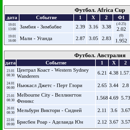
Футбол. Africa Cup
дата
Событие
1
X
2
Ф1
(-0.25)
19.01
Замбия - Зимбабве
2.39
3.16
3.38
2.02
13:00
(0)
19.01
Мали - Уганда
2.87
3.05
2.83
1.952
16:00
Футбол. Австралия
дата
Событие
1
X
2
Централ Коаст - Western Sydney
23.01
6.21
4.38
1.57
08:30
Wanderers
24.01
Ньюкасл Джетс - Перт Глори
2.65
3.44
2.8
06:00
Melbourne City - Веллингтон
25.01
1.568
4.69
5.7
08:30
Феникс
26.01
Мельбурн Виктори - Сидней
2.11
3.6
3.6
08:30
22.01
Брисбен Роар - Аделаида Юн
2.12
3.67
3.5
09:00