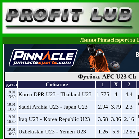
Линия Pinnaclesport за 
Футбол. AFC U23 Ch
дата
Событие
1
X
2
19.01
Korea DPR U23 - Thailand U23
1.775
4
4.4
13:30
19.01
Saudi Arabia U23 - Japan U23
2.94
3.79
2.3
13:30
19.01
Iraq U23 - Korea Republic U23
3.58
3.36
2.16
16:30
19.01
Uzbekistan U23 - Yemen U23
1.26
5.9
12.95
16:30