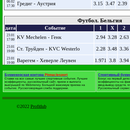
06.02
Гредиг - Аустрия
3.15
3.47
2.39
17:30
Футбол. Бельгия
дата
Событие
1
X
2
23.01
KV Mechelen - Генк
2.94
3.28
2.63
17:00
23.01
Ст. Труйден - KVC Westerlo
2.28
3.48
3.36
19:00
23.01
Варегем - Хеверле Леувен
1.971
3.8
3.94
19:00
Мускрон Перувелз - Sporting
23.01
3.3
3.32
2.38
Букмекерская контора
Pinnaclesport
Спортивный букм
19:30
Lokeren
Ставки на все самые лучшие спортивные события. Лучшие
Бонус на первый депо
коэффициенты, русскоязычный сайт, прием и выплата
коэффициенты на фав
24.01
Андерлехт - Sporting Charleroi
1.476
4.4
8.32
выигрышей по Webmoney. Большой максимум приема на
ввод-вывод средств, 
13:30
событие. Русскоговорящая слжба поддержки.
Русскоязычный сервис 
24.01
Стандард - Гент
2.65
3.5
2.76
17:00
©2022
Profitlub
24.01
Ваасланд - Брюгге
7.76
4.74
1.459
19:00
22.01
KV Kortrijk - KV Oostende
2.84
3.38
2.65
19:30