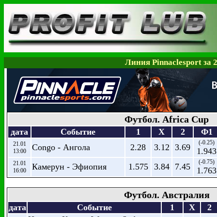
Линия Pinnaclesport за 
Футбол. Africa Cup
дата
Событие
1
X
2
Ф1
(-0.25)
21.01
Congo - Ангола
2.28
3.12
3.69
1.943
13:00
(-0.75)
21.01
Камерун - Эфиопия
1.575
3.84
7.45
1.763
16:00
Футбол. Австралия
дата
Событие
1
X
2