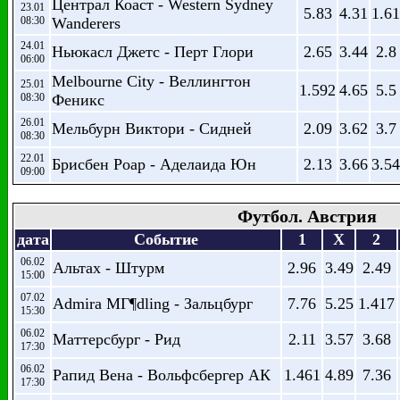
Централ Коаст - Western Sydney
23.01
5.83
4.31
1.61
08:30
Wanderers
24.01
Ньюкасл Джетс - Перт Глори
2.65
3.44
2.8
06:00
Melbourne City - Веллингтон
25.01
1.592
4.65
5.5
08:30
Феникс
26.01
Мельбурн Виктори - Сидней
2.09
3.62
3.7
08:30
22.01
Брисбен Роар - Аделаида Юн
2.13
3.66
3.54
09:00
Футбол. Австрия
дата
Событие
1
X
2
06.02
Альтах - Штурм
2.96
3.49
2.49
15:00
07.02
Admira MГ¶dling - Зальцбург
7.76
5.25
1.417
15:30
06.02
Маттерсбург - Рид
2.11
3.57
3.68
17:30
06.02
Рапид Вена - Вольфсбергер АК
1.461
4.89
7.36
17:30