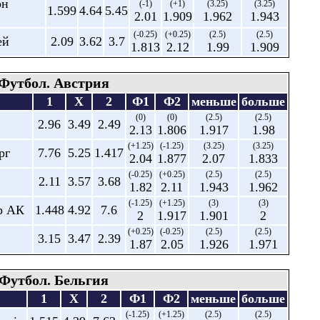
он
(-1)
(+1)
(3.25)
(3.25)
1.599
4.64
5.45
2.01
1.909
1.962
1.943
(-0.25)
(+0.25)
(2.5)
(2.5)
ей
2.09
3.62
3.7
1.813
2.12
1.99
1.909
Футбол. Австрия
1
X
2
Ф1
Ф2
меньше
больше
(0)
(0)
(2.5)
(2.5)
2.96
3.49
2.49
2.13
1.806
1.917
1.98
(+1.25)
(-1.25)
(3.25)
(3.25)
рг
7.76
5.25
1.417
2.04
1.877
2.07
1.833
(-0.25)
(+0.25)
(2.5)
(2.5)
2.11
3.57
3.68
1.82
2.11
1.943
1.962
(-1.25)
(+1.25)
(3)
(3)
р АК
1.448
4.92
7.6
2
1.917
1.901
2
(+0.25)
(-0.25)
(2.5)
(2.5)
3.15
3.47
2.39
1.87
2.05
1.926
1.971
Футбол. Бельгия
1
X
2
Ф1
Ф2
меньше
больше
(-1.25)
(+1.25)
(2.5)
(2.5)