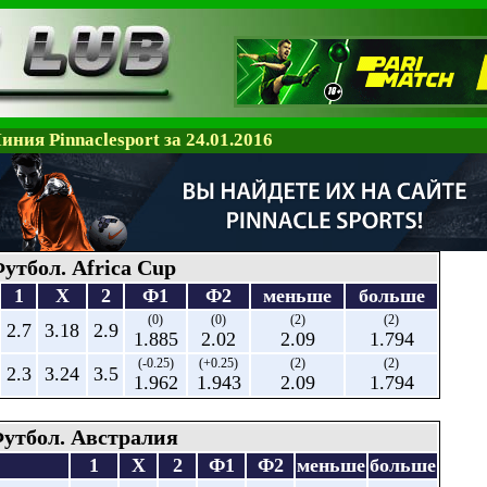
иния Pinnaclesport за 24.01.2016
утбол. Africa Cup
1
X
2
Ф1
Ф2
меньше
больше
(0)
(0)
(2)
(2)
2.7
3.18
2.9
1.885
2.02
2.09
1.794
(-0.25)
(+0.25)
(2)
(2)
2.3
3.24
3.5
1.962
1.943
2.09
1.794
утбол. Австралия
1
X
2
Ф1
Ф2
меньше
больше