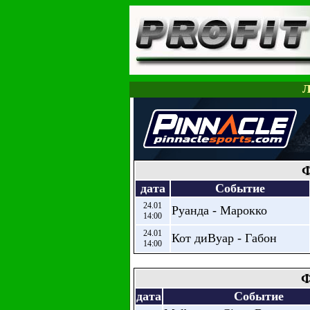
Л
Ф
дата
Событие
24.01
Руанда - Марокко
14:00
24.01
Кот диВуар - Габон
14:00
Ф
дата
Событие