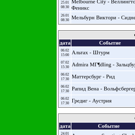
Melbourne City - Веллингт
25.01
08:30
Феникс
26.01
Мельбурн Виктори - Сидн
08:30
дата
Событие
06.02
Альтах - Штурм
15:00
07.02
Admira MГ¶dling - Зальцбу
15:30
06.02
Маттерсбург - Рид
17:30
06.02
Рапид Вена - Вольфсберге
17:30
06.02
Гредиг - Аустрия
17:30
дата
Событие
24.01