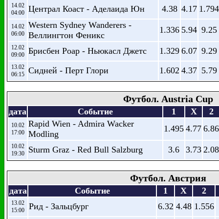
14.02
Централ Коаст - Аделаида Юн
4.38
4.17
1.794
04:00
Western Sydney Wanderers -
14.02
1.336
5.94
9.25
06:00
Веллингтон Феникс
12.02
Брисбен Роар - Ньюкасл Джетс
1.329
6.07
9.29
09:00
13.02
Сидней - Перт Глори
1.602
4.37
5.79
06:15
Футбол. Austria Cup
дата
Событие
1
X
2
Rapid Wien - Admira Wacker
10.02
1.495
4.77
6.86
17:00
Modling
10.02
Sturm Graz - Red Bull Salzburg
3.6
3.73
2.08
19:30
Футбол. Австрия
дата
Событие
1
X
2
13.02
Рид - Зальцбург
6.32
4.48
1.556
15:00