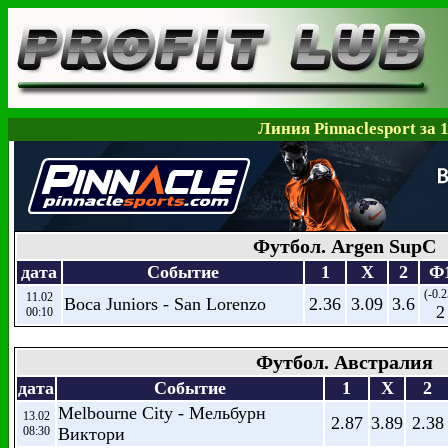
Линия Pinnaclesport за 
Футбол. Argen SupC
дата
Событие
1
X
2
Ф
(-0.2
11.02
Boca Juniors - San Lorenzo
2.36
3.09
3.6
2
00:10
Футбол. Австралия
дата
Событие
1
X
2
Melbourne City - Мельбурн
13.02
2.87
3.89
2.38
08:30
Виктори