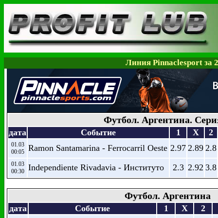
Линия Pinnaclesport за 
Футбол. Аргентина. Сери
дата
Событие
1
X
2
01.03
Ramon Santamarina - Ferrocarril Oeste
2.97
2.89
2.8
00:05
01.03
Independiente Rivadavia - Институто
2.3
2.92
3.8
00:30
Футбол. Аргентина
дата
Событие
1
X
2