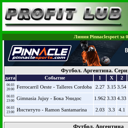
Линия Pinnaclesport за 
Футбол. Аргентина. Сери
дата
Событие
1
X
2
06.03
Ferrocarril Oeste - Talleres Cordoba
2.27
3.15
3.54
20:00
06.03
Gimnasia Jujuy - Бока Унидос
1.962
3.33
4.33
23:00
06.03
Институто - Ramon Santamarina
2.03
3.3
4.1
23:00
Футбол. Аргентина