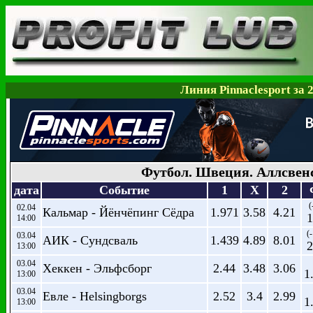
Линия Pinnaclesport за 
Футбол. Швеция. Аллсвен
дата
Событие
1
X
2
(
02.04
Кальмар - Йёнчёпинг Сёдра
1.971
3.58
4.21
1
14:00
(-
03.04
АИК - Сундсваль
1.439
4.89
8.01
2
13:00
03.04
Хеккен - Эльфсборг
2.44
3.48
3.06
1
13:00
03.04
Евле - Helsingborgs
2.52
3.4
2.99
1
13:00