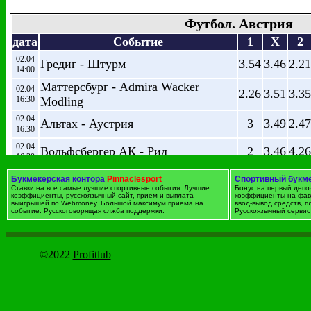
Футбол. Австрия
дата
Событие
1
X
2
02.04
Гредиг - Штурм
3.54
3.46
2.21
14:00
Маттерсбург - Admira Wacker
02.04
2.26
3.51
3.35
16:30
Modling
02.04
Альтах - Аустрия
3
3.49
2.47
16:30
02.04
Вольфсбергер АК - Рид
2
3.46
4.26
16:30
03.04
Рапид Вена - Зальцбург
3
3.61
2.41
Букмекерская контора
Pinnaclesport
Спортивный букм
13:00
Ставки на все самые лучшие спортивные события. Лучшие
Бонус на первый депо
коэффициенты, русскоязычный сайт, прием и выплата
коэффициенты на фав
выигрышей по Webmoney. Большой максимум приема на
ввод-вывод средств, 
событие. Русскоговорящая слжба поддержки.
Русскоязычный сервис 
Футбол. Германия. Бундес
дата
Событие
1
X
2
©2022
Profitlub
01.04
Байер Л - Вольфсбург
1.935
3.62
4.39
1
18:30
(
08.04
Герта - Ганновер 96
1.606
4
6.34
18:30
02.04