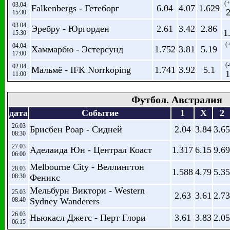
(+
03.04
Falkenbergs - Гетеборг
6.04
4.07
1.629
2
15:30
03.04
Эребру - Юргорден
2.61
3.42
2.86
1
15:30
(-
04.04
Хаммарбю - Эстерсунд
1.752
3.81
5.19
17:00
(-
02.04
Мальмё - IFK Norrkoping
1.741
3.92
5.1
1
11:00
Футбол. Австралия
дата
Событие
1
X
2
26.03
Брисбен Роар - Сидней
2.04
3.84
3.65
08:30
27.03
Аделаида Юн - Централ Коаст
1.317
6.15
9.69
06:00
Melbourne City - Веллингтон
28.03
1.588
4.79
5.35
08:30
Феникс
Мельбурн Виктори - Western
25.03
2.63
3.61
2.73
08:40
Sydney Wanderers
26.03
Ньюкасл Джетс - Перт Глори
3.61
3.83
2.05
06:15