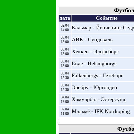
Футбол
дата
Событие
02.04
Кальмар - Йёнчёпинг Сёд
14:00
03.04
АИК - Сундсваль
13:00
03.04
Хеккен - Эльфсборг
13:00
03.04
Евле - Helsingborgs
13:00
03.04
Falkenbergs - Гетеборг
15:30
03.04
Эребру - Юргорден
15:30
04.04
Хаммарбю - Эстерсунд
17:00
02.04
Мальмё - IFK Norrkoping
11:00
Футбо