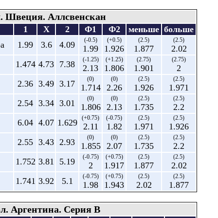
. Швеция. Аллсвенскан
1
X
2
Ф1
Ф2
меньше
больше
(-0.5)
(+0.5)
(2.5)
(2.5)
ра
1.99
3.6
4.09
1.99
1.926
1.877
2.02
(-1.25)
(+1.25)
(2.75)
(2.75)
1.474
4.73
7.38
2.13
1.806
1.901
2
(0)
(0)
(2.5)
(2.5)
2.36
3.49
3.17
1.714
2.26
1.926
1.971
(0)
(0)
(2.5)
(2.5)
2.54
3.34
3.01
1.806
2.13
1.735
2.2
(+0.75)
(-0.75)
(2.5)
(2.5)
6.04
4.07
1.629
2.11
1.82
1.971
1.926
(0)
(0)
(2.5)
(2.5)
2.55
3.43
2.93
1.855
2.07
1.735
2.2
(-0.75)
(+0.75)
(2.5)
(2.5)
1.752
3.81
5.19
2
1.917
1.877
2.02
(-0.75)
(+0.75)
(2.5)
(2.5)
1.741
3.92
5.1
1.98
1.943
2.02
1.877
л. Аргентина. Серия В