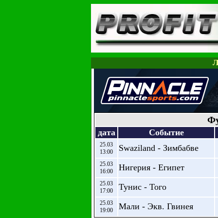
Л
Фу
дата
Событие
25.03
Swaziland - Зимбабве
13:00
25.03
Нигерия - Египет
16:00
25.03
Тунис - Того
17:00
25.03
Мали - Экв. Гвинея
19:00