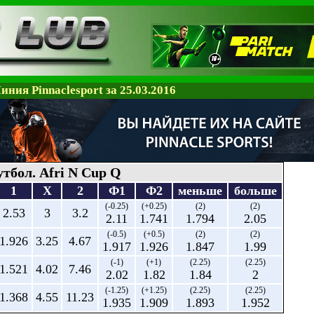
иния Pinnaclesport за 25.03.2016
тбол. Afri N Cup Q
1
X
2
Ф1
Ф2
меньше
больше
(-0.25)
(+0.25)
(2)
(2)
2.53
3
3.2
2.11
1.741
1.794
2.05
(-0.5)
(+0.5)
(2)
(2)
1.926
3.25
4.67
1.917
1.926
1.847
1.99
(-1)
(+1)
(2.25)
(2.25)
1.521
4.02
7.46
2.02
1.82
1.84
2
(-1.25)
(+1.25)
(2.25)
(2.25)
1.368
4.55
11.23
1.935
1.909
1.893
1.952