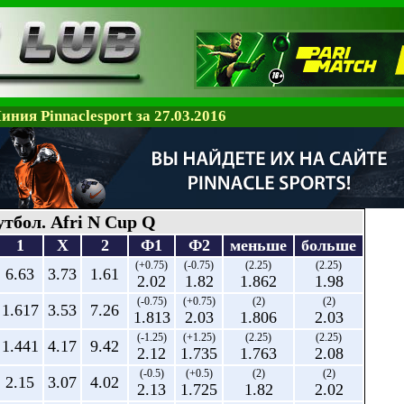
иния Pinnaclesport за 27.03.2016
тбол. Afri N Cup Q
1
X
2
Ф1
Ф2
меньше
больше
(+0.75)
(-0.75)
(2.25)
(2.25)
6.63
3.73
1.61
2.02
1.82
1.862
1.98
(-0.75)
(+0.75)
(2)
(2)
1.617
3.53
7.26
1.813
2.03
1.806
2.03
(-1.25)
(+1.25)
(2.25)
(2.25)
1.441
4.17
9.42
2.12
1.735
1.763
2.08
(-0.5)
(+0.5)
(2)
(2)
2.15
3.07
4.02
2.13
1.725
1.82
2.02