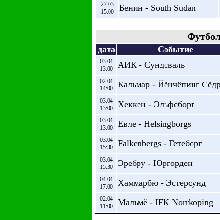
27.03
Бенин - South Sudan
15:00
Футбол
дата
Событие
03.04
АИК - Сундсваль
13:00
02.04
Кальмар - Йёнчёпинг Сёд
14:00
03.04
Хеккен - Эльфсборг
13:00
03.04
Евле - Helsingborgs
13:00
03.04
Falkenbergs - Гетеборг
15:30
03.04
Эребру - Юргорден
15:30
04.04
Хаммарбю - Эстерсунд
17:00
02.04
Мальмё - IFK Norrkoping
11:00