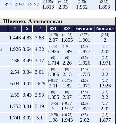
(-1.25)
(+1.25)
(2.25)
(2.25)
1.321
4.97
12.27
1.813
2.03
1.952
1.893
. Швеция. Аллсвенскан
1
X
2
Ф1
Ф2
меньше
больше
(-1.25)
(+1.25)
(2.75)
(2.75)
1.446
4.83
7.88
2.07
1.855
1.901
2
(-0.5)
(+0.5)
(2.5)
(2.5)
ра
1.926
3.64
4.32
1.926
1.99
1.877
2.02
(0)
(0)
(2.5)
(2.5)
2.36
3.49
3.17
1.714
2.26
1.926
1.971
(0)
(0)
(2.5)
(2.5)
2.54
3.34
3.01
1.806
2.13
1.735
2.2
(+0.75)
(-0.75)
(2.5)
(2.5)
6.04
4.07
1.629
2.11
1.82
1.971
1.926
(0)
(0)
(2.5)
(2.5)
2.55
3.43
2.93
1.855
2.07
1.735
2.2
(-0.75)
(+0.75)
(2.5)
(2.5)
1.752
3.81
5.19
2
1.917
1.877
2.02
(-0.75)
(+0.75)
(2.5)
(2.5)
1.741
3.92
5.1
1.98
1.943
2.02
1.877