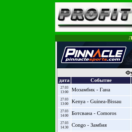
Л
Фу
дата
Событие
27.03
Мозамбик - Гана
13:00
27.03
Kenya - Guinea-Bissau
13:00
27.03
Ботсвана - Comoros
14:00
27.03
Congo - Замбия
14:30