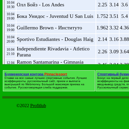
10.04
Олл Бойз - Los Andes
2.25
3.14
3.6
18:30
10.04
Бока Унидос - Juventud U San Luis
1.752
3.51
5.4
19:00
10.04
Guillermo Brown - Институто
1.962
3.32
4.36
19:00
10.04
Sportivo Estudiantes - Douglas Haig
2.14
3.16
3.88
20:00
Independiente Rivadavia - Atletico
10.04
2.26
3.09
3.64
21:10
Parana
Ramon Santamarina - Gimnasia
12.04
2.46
3.04
3.28
00:05
Jujuy
Букмекерская контора
Pinnaclesport
Спортивный букм
Ставки на все самые лучшие спортивные события. Лучшие
Бонус на первый депо
Футбол. Аргентина
коэффициенты, русскоязычный сайт, прием и выплата
коэффициенты на фав
выигрышей по Webmoney. Большой максимум приема на
ввод-вывод средств, 
событие. Русскоговорящая слжба поддержки.
Русскоязычный сервис 
дата
Событие
1
X
2
10.04
Банфилд - Ланус
3.38
3.24
2.38
18:30
©2022
Profitlub
Aldosivi Mar del Plata - Расинг
10.04
3.2
3.36
2.41
20:45
Клуб
09.04
Хуракан - Сан Мартин С-Х
2.13
3.35
3.89
18:30