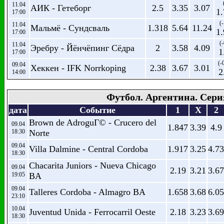
11.04
АИК - Гетеборг
2.5
3.35
3.07
1
17:00
(-
11.04
Мальмё - Сундсваль
1.318
5.64
11.24
1
17:00
(-
11.04
Эребру - Йёнчёпинг Сёдра
2
3.58
4.09
1
17:00
(-
09.04
Хеккен - IFK Norrkoping
2.38
3.67
3.01
2
14:00
Футбол. Аргентина. Сери
дата
Событие
1
X
2
Brown de AdroguГ© - Crucero del
09.04
1.847
3.39
4.9
18:30
Norte
09.04
Villa Dalmine - Central Cordoba
1.917
3.25
4.73
18:30
Chacarita Juniors - Nueva Chicago
09.04
2.19
3.21
3.67
19:05
BA
09.04
Talleres Cordoba - Almagro BA
1.658
3.68
6.05
23:10
10.04
Juventud Unida - Ferrocarril Oeste
2.18
3.23
3.69
18:30