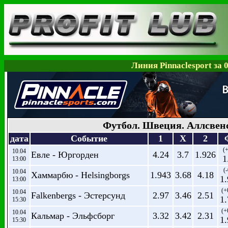
Линия Pinnaclesport за 
Футбол. Швеция. Аллсвен
дата
Событие
1
X
2
(+
10.04
Евле - Юргорден
4.24
3.7
1.926
1
13:00
(-
10.04
Хаммарбю - Helsingborgs
1.943
3.68
4.18
1
13:00
(+
10.04
Falkenbergs - Эстерсунд
2.97
3.46
2.51
1
15:30
(+
10.04
Кальмар - Эльфсборг
3.32
3.42
2.31
1
15:30