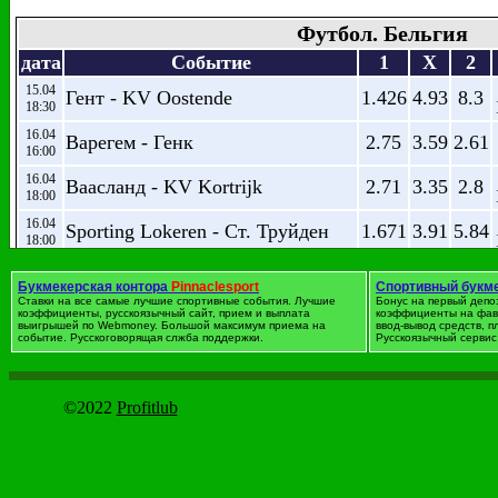
Футбол. Бельгия
дата
Событие
1
X
2
15.04
Гент - KV Oostende
1.426
4.93
8.3
18:30
16.04
Варегем - Генк
2.75
3.59
2.61
16:00
16.04
Ваасланд - KV Kortrijk
2.71
3.35
2.8
18:00
16.04
Sporting Lokeren - Ст. Труйден
1.671
3.91
5.84
18:00
16.04
KV Mechelen - Sporting Charleroi
2.3
3.56
3.24
18:30
Букмекерская контора
Pinnaclesport
Спортивный букм
Ставки на все самые лучшие спортивные события. Лучшие
Бонус на первый депо
17.04
коэффициенты, русскоязычный сайт, прием и выплата
коэффициенты на фав
Андерлехт - Брюгге
2.45
3.58
2.96
выигрышей по Webmoney. Большой максимум приема на
ввод-вывод средств, 
16:00
событие. Русскоговорящая слжба поддержки.
Русскоязычный сервис 
17.04
Мускрон Перувелз - Стандард
2.97
3.51
2.48
18:00
©2022
Profitlub
Футбол. Германия. Бундес
дата
Событие
1
X
2
(
15.04
Ганновер 96 - Боруссия М
5.52
4.23
1.662