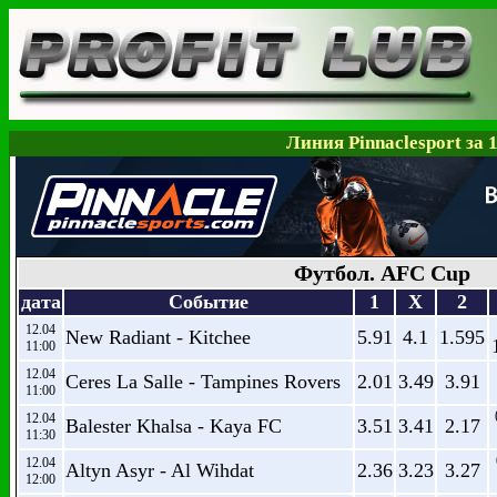
Линия Pinnaclesport за 
Футбол. AFC Cup
дата
Событие
1
X
2
12.04
New Radiant - Kitchee
5.91
4.1
1.595
11:00
12.04
Ceres La Salle - Tampines Rovers
2.01
3.49
3.91
11:00
12.04
Balester Khalsa - Kaya FC
3.51
3.41
2.17
11:30
12.04
Altyn Asyr - Al Wihdat
2.36
3.23
3.27
12:00