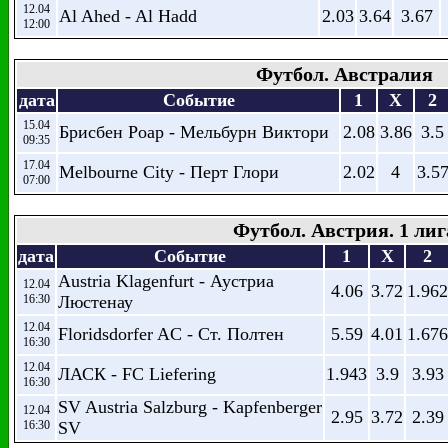
12.04
Al Ahed - Al Hadd
2.03
3.64
3.67
12:00
Футбол. Австралия
дата
Событие
1
X
2
15.04
Брисбен Роар - Мельбурн Виктори
2.08
3.86
3.5
09:35
17.04
Melbourne City - Перт Глори
2.02
4
3.5
07:00
Футбол. Австрия. 1 лиг
дата
Событие
1
X
2
Austria Klagenfurt - Аустриа
12.04
4.06
3.72
1.962
16:30
Люстенау
12.04
Floridsdorfer AC - Ст. Полтен
5.59
4.01
1.676
16:30
12.04
ЛАСК - FC Liefering
1.943
3.9
3.93
16:30
SV Austria Salzburg - Kapfenberger
12.04
2.95
3.72
2.39
16:30
SV