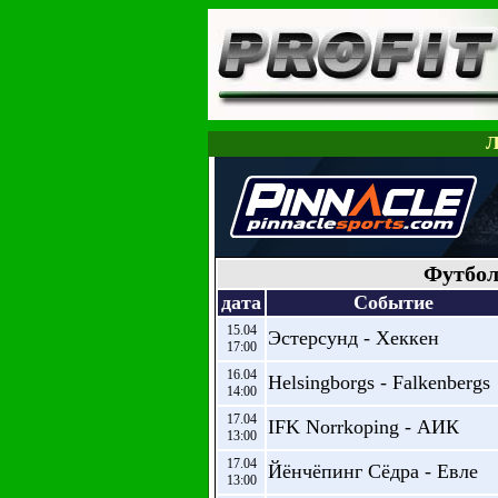
Л
Футбол
дата
Событие
15.04
Эстерсунд - Хеккен
17:00
16.04
Helsingborgs - Falkenbergs
14:00
17.04
IFK Norrkoping - АИК
13:00
17.04
Йёнчёпинг Сёдра - Евле
13:00