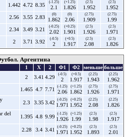
(-1.25)
(+1.25)
(2.5)
(2.5)
1.442
4.72
8.35
2.1
1.826
1.952
1.952
(0)
(0)
(2.75)
(2.75)
2.56
3.55
2.83
1.862
2.06
1.909
1.99
(-0.25)
(+0.25)
(2.5)
(2.5)
2.34
3.49
3.21
2.02
1.901
1.926
1.971
(-0.5)
(+0.5)
(2.5)
(2.5)
2
3.71
3.92
2
1.917
2.08
1.826
утбол. Аргентина
1
X
2
Ф1
Ф2
меньше
больше
(-0.5)
(+0.5)
(2.25)
(2.25)
2
3.41
4.29
2
1.917
1.943
1.962
(-1.25)
(+1.25)
(2.75)
(2.75)
1.465
4.7
7.71
2.06
1.862
1.926
1.971
 y
(-0.25)
(+0.25)
(2.25)
(2.25)
2.3
3.35
3.42
1.971
1.952
2.08
1.826
r del
(-1.25)
(+1.25)
(2.5)
(2.5)
1.395
4.8
9.99
1.926
1.99
1.98
1.917
(-0.25)
(+0.25)
(2.5)
(2.5)
2.28
3.4
3.41
1.971
1.952
1.893
2.01