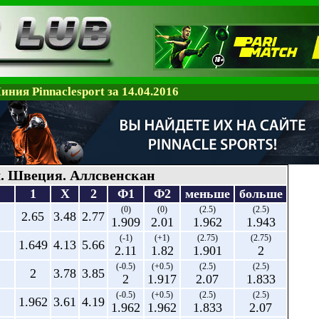
иния Pinnaclesport за 14.04.2016
. Швеция. Аллсвенскан
1
X
2
Ф1
Ф2
меньше
больше
(0)
(0)
(2.5)
(2.5)
2.65
3.48
2.77
1.909
2.01
1.962
1.943
(-1)
(+1)
(2.75)
(2.75)
1.649
4.13
5.66
2.11
1.82
1.901
2
(-0.5)
(+0.5)
(2.5)
(2.5)
2
3.78
3.85
2
1.917
2.07
1.833
(-0.5)
(+0.5)
(2.5)
(2.5)
1.962
3.61
4.19
1.962
1.962
1.833
2.07