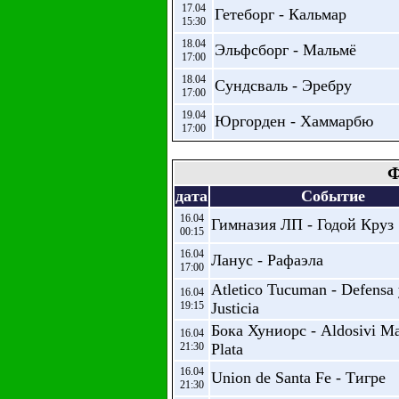
17.04
Гетеборг - Кальмар
15:30
18.04
Эльфсборг - Мальмё
17:00
18.04
Сундсваль - Эребру
17:00
19.04
Юргорден - Хаммарбю
17:00
Ф
дата
Событие
16.04
Гимназия ЛП - Годой Круз
00:15
16.04
Ланус - Рафаэла
17:00
Atletico Tucuman - Defensa
16.04
19:15
Justicia
Бока Хуниорс - Aldosivi Ma
16.04
21:30
Plata
16.04
Union de Santa Fe - Тигре
21:30