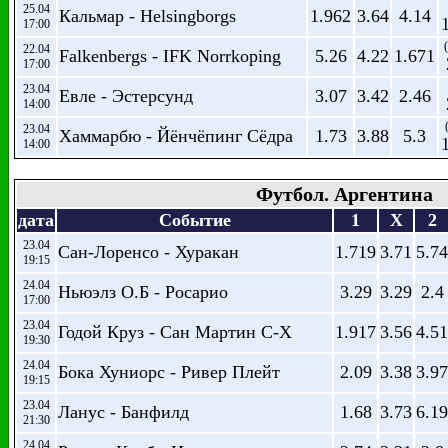
25.04
Кальмар - Helsingborgs
1.962
3.64
4.14
17:00
22.04
Falkenbergs - IFK Norrkoping
5.26
4.22
1.671
17:00
23.04
Евле - Эстерсунд
3.07
3.42
2.46
14:00
23.04
Хаммарбю - Йёнчёпинг Сёдра
1.73
3.88
5.3
14:00
Футбол. Аргентина
дата
Событие
1
X
2
23.04
Сан-Лоренсо - Хуракан
1.719
3.71
5.74
19:15
24.04
Ньюэлз О.Б - Росарио
3.29
3.29
2.4
17:00
23.04
Годой Круз - Сан Мартин С-Х
1.917
3.56
4.51
19:30
24.04
Бока Хуниорс - Ривер Плейт
2.09
3.38
3.97
19:15
23.04
Ланус - Банфилд
1.68
3.73
6.19
21:30
24.04