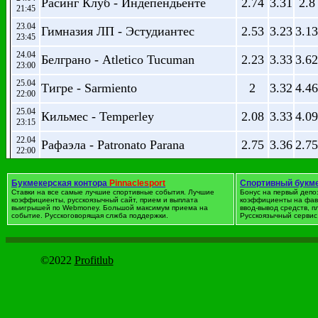
Расинг Клуб - Индепендьенте
2.74
3.31
2.8
21:45
23.04
Гимназия ЛП - Эстудиантес
2.53
3.23
3.13
23:45
24.04
Белграно - Atletico Tucuman
2.23
3.33
3.62
23:00
25.04
Тигре - Sarmiento
2
3.32
4.46
22:00
25.04
Кильмес - Temperley
2.08
3.33
4.09
23:15
22.04
Рафаэла - Patronato Parana
2.75
3.36
2.75
22:00
23.04
Олимпо - Aldosivi Mar del Plata
2.01
3.31
4.44
00:15
Букмекерская контора
Pinnaclesport
Спортивный букм
Ставки на все самые лучшие спортивные события. Лучшие
Бонус на первый депо
Велес Сарсфилд - Аргентинос
23.04
коэффициенты, русскоязычный сайт, прием и выплата
коэффициенты на фав
2.09
3.38
3.98
выигрышей по Webmoney. Большой максимум приема на
ввод-вывод средств, 
00:15
Хуниорс
событие. Русскоговорящая слжба поддержки.
Русскоязычный сервис 
23.04
Унион де СФ - Колон де СФ
2.25
3.39
3.49
17:00
23.04
©2022
Profitlub
Арсенал С - Defensa y Justicia
2.62
3.28
2.94
17:15
Футбол. Австралия