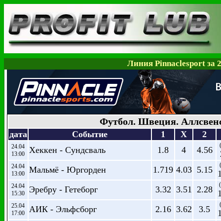
Линия Pinnaclesport за 
Футбол. Швеция. Аллсвен
дата
Событие
1
X
2
24.04
Хеккен - Сундсваль
1.8
4
4.56
13:00
24.04
Мальмё - Юргорден
1.719
4.03
5.15
13:00
24.04
Эребру - Гетеборг
3.32
3.51
2.28
15:30
25.04
АИК - Эльфсборг
2.16
3.62
3.5
17:00