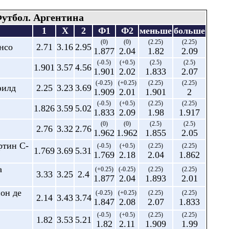
утбол. Аргентина
1
X
2
Ф1
Ф2
меньше
больше
(0)
(0)
(2.25)
(2.25)
нсо
2.71
3.16
2.95
1.877
2.04
1.82
2.09
(-0.5)
(+0.5)
(2.5)
(2.5)
1.901
3.57
4.56
1.901
2.02
1.833
2.07
(-0.25)
(+0.25)
(2.25)
(2.25)
филд
2.25
3.23
3.69
1.909
2.01
1.901
2
(-0.5)
(+0.5)
(2.25)
(2.25)
1.826
3.59
5.02
1.833
2.09
1.98
1.917
(0)
(0)
(2.5)
(2.5)
2.76
3.32
2.76
1.962
1.962
1.855
2.05
артин С-
(-0.5)
(+0.5)
(2.25)
(2.25)
1.769
3.69
5.31
1.769
2.18
2.04
1.862
а
(+0.25)
(-0.25)
(2.25)
(2.25)
3.33
3.25
2.4
1.877
2.04
1.893
2.01
ион де
(-0.25)
(+0.25)
(2.25)
(2.25)
2.14
3.43
3.74
1.847
2.08
2.07
1.833
(-0.5)
(+0.5)
(2.25)
(2.25)
1.82
3.53
5.21
1.82
2.11
1.909
1.99