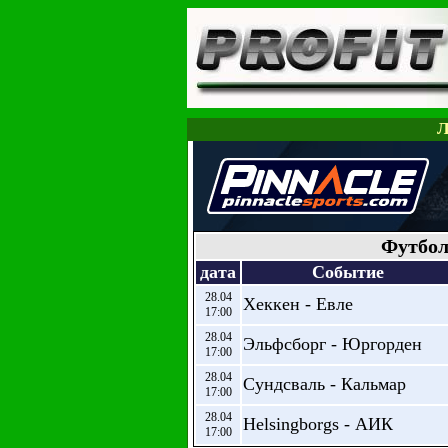
Л
Футбол
дата
Событие
28.04
Хеккен - Евле
17:00
28.04
Эльфсборг - Юргорден
17:00
28.04
Сундсваль - Кальмар
17:00
28.04
Helsingborgs - АИК
17:00