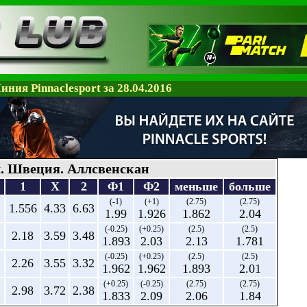
иния Pinnaclesport за 28.04.2016
. Швеция. Аллсвенскан
1
X
2
Ф1
Ф2
меньше
больше
(-1)
(+1)
(2.75)
(2.75)
1.556
4.33
6.63
1.99
1.926
1.862
2.04
(-0.25)
(+0.25)
(2.5)
(2.5)
2.18
3.59
3.48
1.893
2.03
2.13
1.781
(-0.25)
(+0.25)
(2.5)
(2.5)
2.26
3.55
3.32
1.962
1.962
1.893
2.01
(+0.25)
(-0.25)
(2.75)
(2.75)
2.98
3.72
2.38
1.833
2.09
2.06
1.84