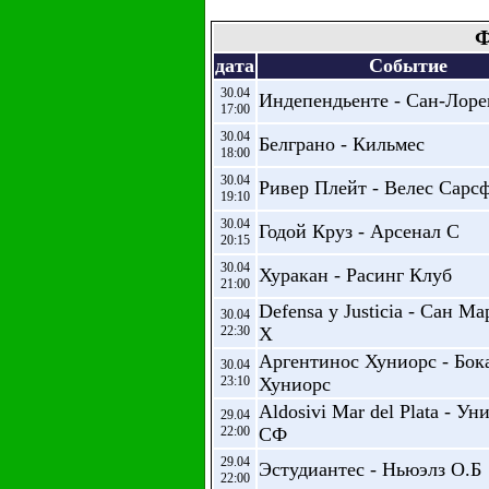
Ф
дата
Событие
30.04
Индепендьенте - Сан-Лоре
17:00
30.04
Белграно - Кильмес
18:00
30.04
Ривер Плейт - Велес Сарс
19:10
30.04
Годой Круз - Арсенал С
20:15
30.04
Хуракан - Расинг Клуб
21:00
Defensa y Justicia - Сан М
30.04
22:30
Х
Аргентинос Хуниорс - Бок
30.04
23:10
Хуниорс
Aldosivi Mar del Plata - Ун
29.04
22:00
СФ
29.04
Эстудиантес - Ньюэлз О.Б
22:00