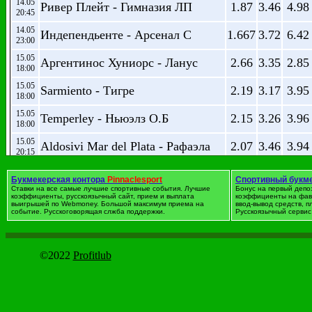
14.05
Ривер Плейт - Гимназия ЛП
1.87
3.46
4.98
20:45
14.05
Индепендьенте - Арсенал С
1.667
3.72
6.42
23:00
15.05
Аргентинос Хуниорс - Ланус
2.66
3.35
2.85
18:00
15.05
Sarmiento - Тигре
2.19
3.17
3.95
18:00
15.05
Temperley - Ньюэлз О.Б
2.15
3.26
3.96
18:00
15.05
Aldosivi Mar del Plata - Рафаэла
2.07
3.46
3.94
20:15
15.05
Росарио - Кильмес
2.15
3.35
3.83
Букмекерская контора
20:15
Pinnaclesport
Спортивный букм
Ставки на все самые лучшие спортивные события. Лучшие
Бонус на первый депо
коэффициенты, русскоязычный сайт, прием и выплата
15.05
коэффициенты на фав
Эстудиантес - Бока Хуниорс
1.602
3.9
6.95
выигрышей по Webmoney. Большой максимум приема на
ввод-вывод средств, 
23:00
событие. Русскоговорящая слжба поддержки.
Русскоязычный сервис 
16.05
Patronato Parana - Олимпо
2.11
3.29
4.03
22:00
17.05
©2022
Profitlub
Банфилд - Велес Сарсфилд
2.36
3.3
3.35
00:15
Футбол. Бельгия