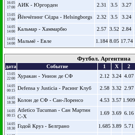
16.05
АИК - Юргорден
2.31
3.5
3.27
17:00
13.05
Йёнчёпинг Сёдра - Helsingborgs
2.32
3.5
3.24
17:00
14.05
Кальмар - Хаммарбю
2.57
3.52
2.84
14:00
14.05
Мальмё - Евле
1.184
8.05
17.74
14:00
Футбол. Аргентина
дата
Событие
1
X
2
13.05
Хуракан - Унион де СФ
2.12
3.24
4.07
22:00
14.05
Defensa y Justicia - Расинг Клуб
2.58
3.32
2.97
00:15
14.05
Колон де СФ - Сан-Лоренсо
4.53
3.57
1.909
18:30
Atletico Tucuman - Сан Мартин
14.05
1.69
3.69
6.16
00:15
С-Х
14.05
Годой Круз - Белграно
1.685
3.89
5.71
18:30