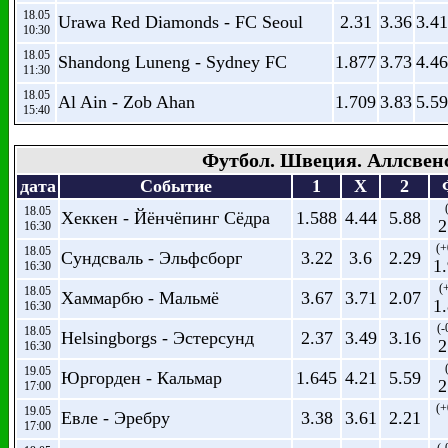
18.05
Urawa Red Diamonds - FC Seoul
2.31
3.36
3.41
10:30
18.05
Shandong Luneng - Sydney FC
1.877
3.73
4.46
11:30
18.05
Al Ain - Zob Ahan
1.709
3.83
5.59
15:40
Футбол. Швеция. Аллсвен
дата
Событие
1
X
2
18.05
Хеккен - Йёнчёпинг Сёдра
1.588
4.44
5.88
2
16:30
(+
18.05
Сундсваль - Эльфсборг
3.22
3.6
2.29
1
16:30
(
18.05
Хаммарбю - Мальмё
3.67
3.71
2.07
1
16:30
(-
18.05
Helsingborgs - Эстерсунд
2.37
3.49
3.16
2
16:30
19.05
Юргорден - Кальмар
1.645
4.21
5.59
2
17:00
(+
19.05
Евле - Эребру
3.38
3.61
2.21
17:00